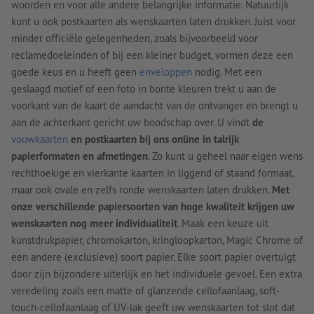
woorden en voor alle andere belangrijke informatie. Natuurlijk
kunt u ook postkaarten als wenskaarten laten drukken. Juist voor
minder officiële gelegenheden, zoals bijvoorbeeld voor
reclamedoeleinden of bij een kleiner budget, vormen deze een
goede keus en u heeft geen
enveloppen
nodig. Met een
geslaagd motief of een foto in bonte kleuren trekt u aan de
voorkant van de kaart de aandacht van de ontvanger en brengt u
aan de achterkant gericht uw boodschap over. U vindt
de
vouwkaarten
en postkaarten bij ons online in talrijk
papierformaten en afmetingen
. Zo kunt u geheel naar eigen wens
rechthoekige en vierkante kaarten in liggend of staand formaat,
maar ook ovale en zelfs ronde wenskaarten laten drukken.
Met
onze verschillende papiersoorten van hoge kwaliteit krijgen uw
wenskaarten nog meer individualiteit
. Maak een keuze uit
kunstdrukpapier, chromokarton, kringloopkarton, Magic Chrome of
een andere (exclusieve) soort papier. Elke soort papier overtuigt
door zijn bijzondere uiterlijk en het individuele gevoel. Een extra
veredeling zoals een matte of glanzende cellofaanlaag, soft-
touch-cellofaanlaag of UV-lak geeft uw wenskaarten tot slot dat