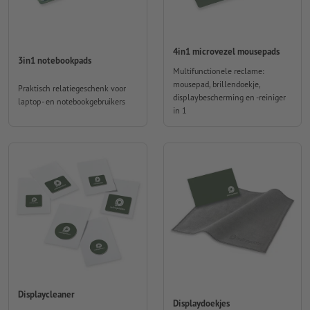
4in1 microvezel mousepads
3in1 notebookpads
Multifunctionele reclame:
mousepad, brillendoekje,
Praktisch relatiegeschenk voor
displaybescherming en -reiniger
laptop- en notebookgebruikers
in 1
Displaycleaner
Displaydoekjes