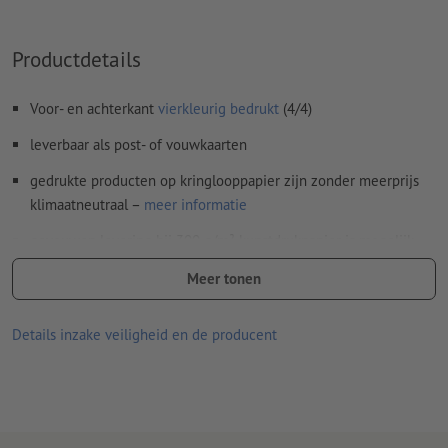
Inhoud van
formuliervelden
worden mee afgedrukt
Productdetails
Hoe maak ik afdrukgegevens correct?
Voor- en achterkant
vierkleurig bedrukt
(4/4)
leverbaar als post- of vouwkaarten
gedrukte producten op kringlooppapier zijn zonder meerprijs
klimaatneutraal –
meer informatie
gevouwen levering bij 300 g/m² kunstdrukpapier is mogelijk,
echter optionele veredeling vervalt
Meer tonen
Levering, indien er geen keuzemogelijkheid bestaat: plano
liggend (gerild, maar niet gevouwen)
Details inzake veiligheid en de producent