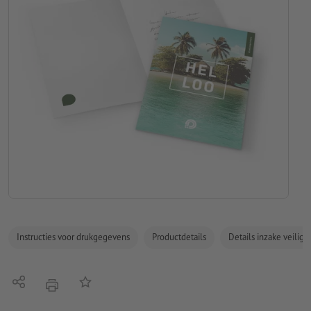
Instructies voor drukgegevens
Productdetails
Details inzake veilig
Delen
Op de lijst
afdrukken