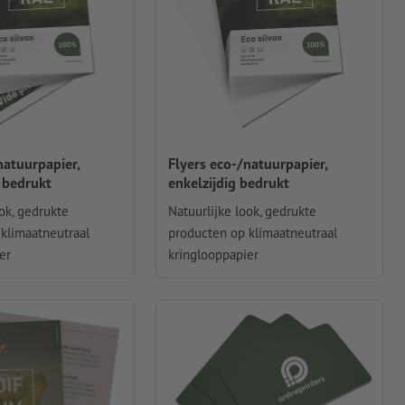
natuurpapier,
Flyers eco-/natuurpapier,
 bedrukt
enkelzijdig bedrukt
ok, gedrukte
Natuurlijke look, gedrukte
klimaatneutraal
producten op klimaatneutraal
er
kringlooppapier