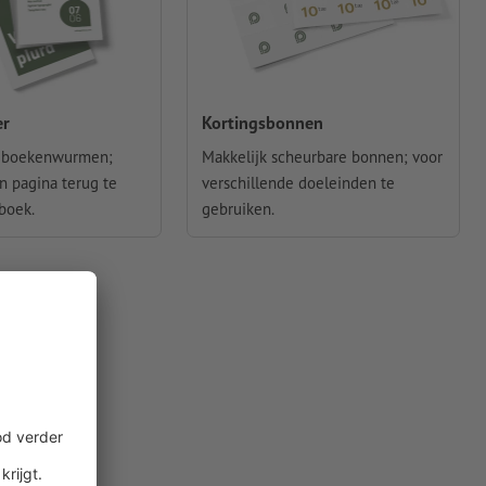
er
Kortingsbonnen
r boekenwurmen;
Makkelijk scheurbare bonnen; voor
 pagina terug te
verschillende doeleinden te
boek.
gebruiken.