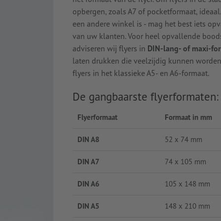
opbergen, zoals A7 of pocketformaat, ideaal.
een andere winkel is - mag het best iets opv
van uw klanten. Voor heel opvallende bood
adviseren wij flyers in
DIN-lang- of maxi-fo
laten drukken die veelzijdig kunnen worden 
flyers in het klassieke A5- en A6-formaat.
De gangbaarste flyerformaten:
Flyerformaat
Formaat in mm
DIN A8
52 x 74 mm
DIN A7
74 x 105 mm
DIN A6
105 x 148 mm
DIN A5
148 x 210 mm