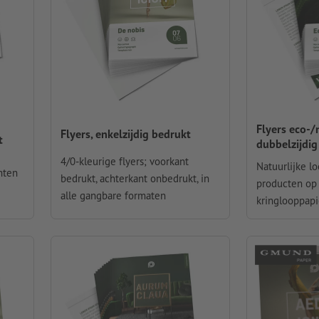
Flyers eco-/
Flyers, enkelzijdig bedrukt
t
dubbelzijdig
4/0-kleurige flyers; voorkant
Natuurlijke lo
anten
bedrukt, achterkant onbedrukt, in
producten op 
alle gangbare formaten
kringlooppapi