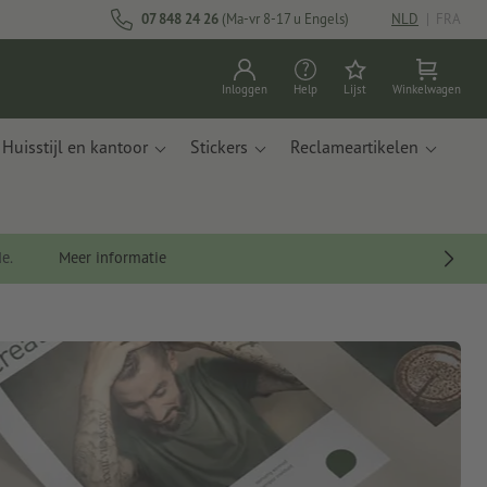
07 848 24 26
(Ma-vr 8-17 u Engels)
NLD
|
FRA
Inloggen
Help
Lijst
Winkelwagen
Huisstijl en kantoor
Stickers
Reclameartikelen
de.
Meer informatie