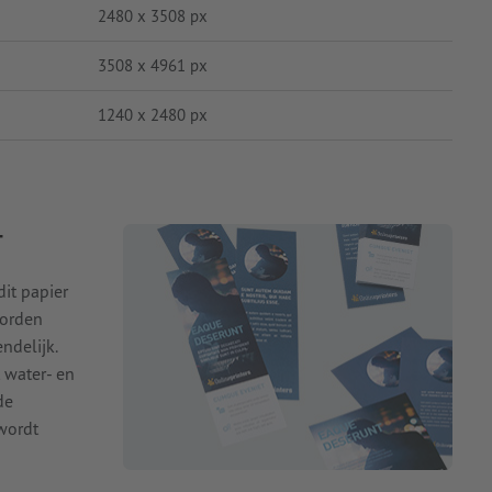
2480 x 3508 px
3508 x 4961 px
1240 x 2480 px
T
dit papier
orden
ndelijk.
 water- en
de
 wordt