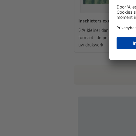
Inschieters exclusief
5 % kleiner dan een standaar
formaat - de perfecte bijlage 
uw drukwerk!