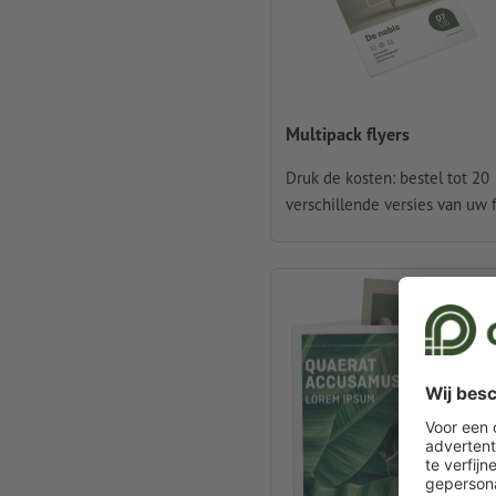
Multipack flyers
Druk de kosten: bestel tot 20
verschillende versies van uw f