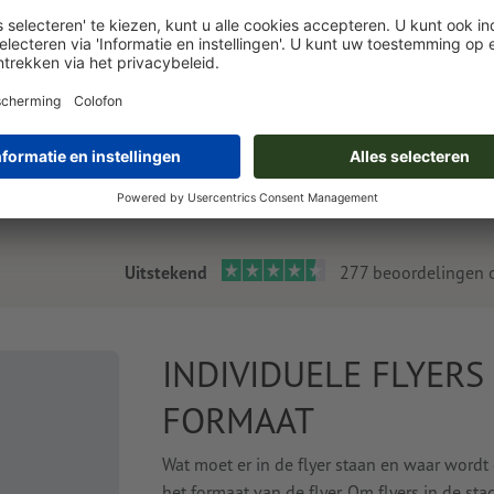
Flyerhouders
d
De professionele presentatie van
voor
uw A6- en DIN-lang flyer.
Uitstekend
277 beoordelingen 
INDIVIDUELE FLYERS
FORMAAT
Wat moet er in de flyer staan en waar word
het formaat van de flyer. Om flyers in de sta