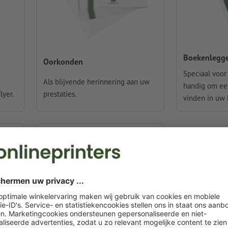
Boekenlegg
Oorkonden
Speciaal voo
Als blijvende herinnering aan uw
handig om een
lyer.
prestaties.
vinden in uw 