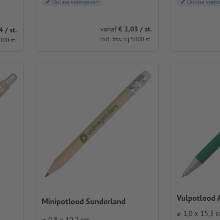
Online vormgeven
Online vorm
vanaf
€ 2,03 / st.
 / st.
Incl. btw bij 5000 st.
000 st.
Vulpotlood 
Minipotlood Sunderland
⌀ 1,0 x 15,3 
⌀ 0,8 x 10,2 cm