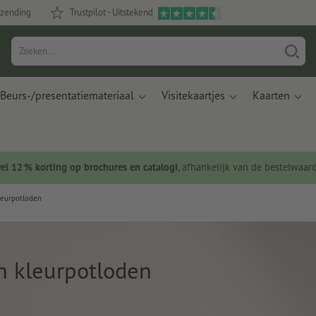
rzending
Trustpilot - Uitstekend
Beurs-/presentatiemateriaal
Visitekaartjes
Kaarten
wel 12 % korting op brochures en catalogi
, afhankelijk van de bestelwaar
leurpotloden
n kleurpotloden