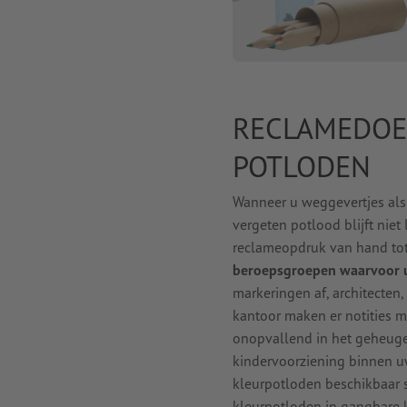
RECLAMEDOE
POTLODEN
Wanneer u weggevertjes als 
vergeten potlood blijft niet
reclameopdruk van hand to
beroepsgroepen waarvoor u
markeringen af, architecten
kantoor maken er notities
onopvallend in het geheuge
kindervoorziening binnen u
kleurpotloden beschikbaar s
kleurpotloden in gangbare 