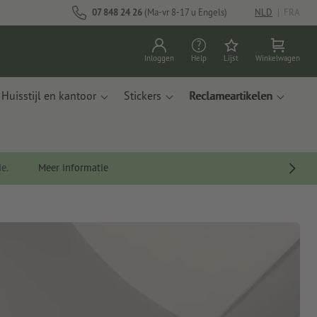
07 848 24 26
(Ma-vr 8-17 u Engels)
NLD
|
FRA
Inloggen
Help
Lijst
Winkelwagen
Huisstijl en kantoor
Stickers
Reclameartikelen
de.
Meer informatie