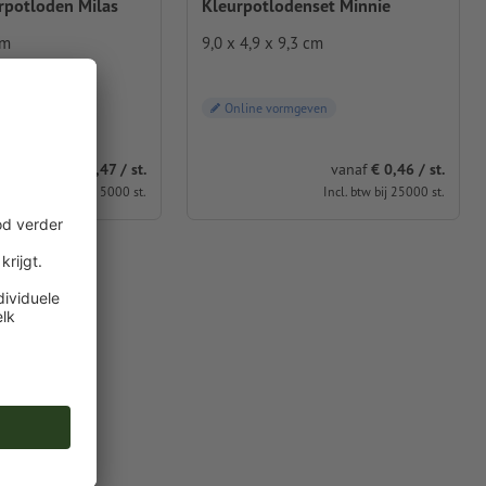
rpotloden Milas
Kleurpotlodenset Minnie
cm
9,0 x 4,9 x 9,3 cm
geven
Online vormgeven
vanaf
€ 1,47 / st.
vanaf
€ 0,46 / st.
Incl. btw bij 5000 st.
Incl. btw bij 25000 st.