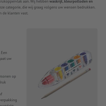
 drukoppervlak aan. Wij hebben
waskrijt, kleurpotloden en
eze categorie, die wij graag volgens uw wensen bedrukken.
 de klanten vast.
. Een
 gaat uw
ersonen op
druk
of
 verpakking
rontdekt