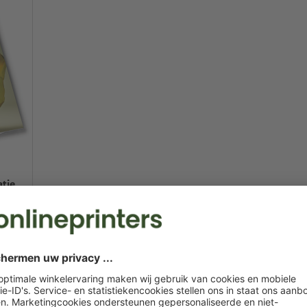
atie
OM TE HELPEN HERI