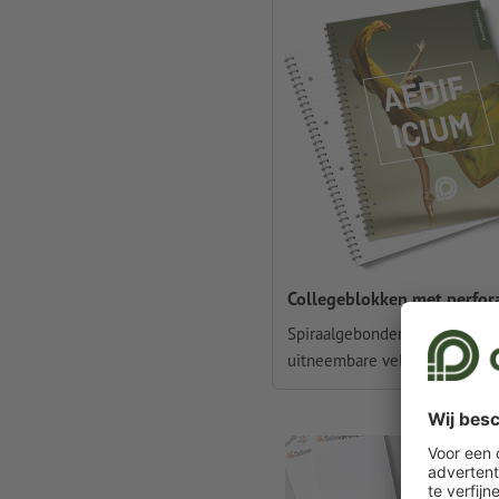
Collegeblokken met perfor
Spiraalgebonden blokken met
uitneembare vellen