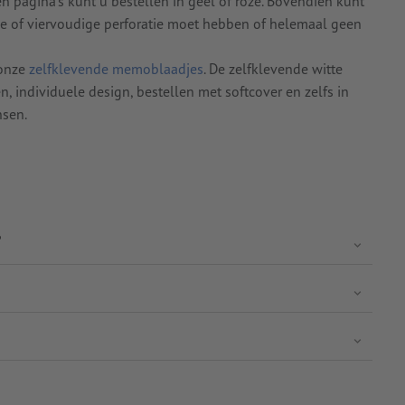
n pagina's kunt u bestellen in geel of roze. Bovendien kunt
e of viervoudige perforatie moet hebben of helemaal geen
 onze
zelfklevende memoblaadjes
. De zelfklevende witte
, individuele design, bestellen met softcover en zelfs in
nsen.
?