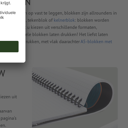
BLOKKEN
n of om ideeën op vast te leggen, blokken zijn allrounders in
blok, rekenblok, tekenblok of
kelnerblok
: blokken worden
. Bij ons kunt u kiezen uit verschillende formaten,
en, individuele blokken laten drukken! Het liefst laten
 A4-formaat
drukken, met vlak daarachter
A5-blokken met
W
iezen uit
daarvan
 pagina's
en.