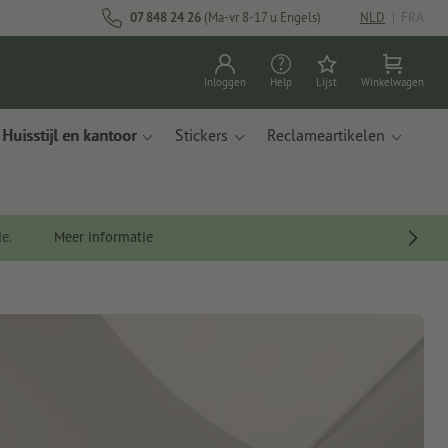
07 848 24 26
(Ma-vr 8-17 u Engels)
NLD
|
FRA
Inloggen
Help
Lijst
Winkelwagen
Huisstijl en kantoor
Stickers
Reclameartikelen
de.
Meer informatie