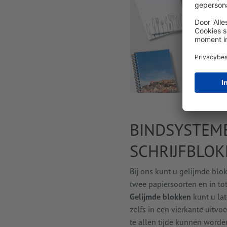
BINDSYSTEM
SCHRIJFBLO
Bij ons kunt u gelijmde blo
twee papiersoorten en in to
Gelijmde blokken
kunt u lat
zelfs in een vierkante uitvo
te allen tijde kunnen word