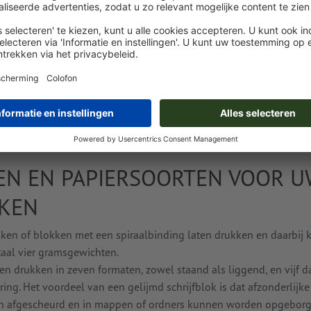
ZIJN: ONZE SCHRIJF
Om op te schrijven, te tekenen, te schildere
het dagelijks leven. Of het nu is als schrijf
gebruikt in de meest uiteenlopende situaties
papiersoorten en bindsystemen. En zo uw eig
onze klanten trouwens
gelijmde blokken in
spiraalbinding
.
EN EN PAPIERSOORTEN VOOR U
KKEN
kken of blokken met een spiraalbinding laten drukken en daarbij k
taal vier gramsgewichten.
en drukken in zeven formaten, zowel staand als liggend, en vijf 
ering. Het voordeel van een gelijmd schrijfblok is dat afzonderlijke
en afgescheurd en in mappen of ordners kunnen worden opgeborg