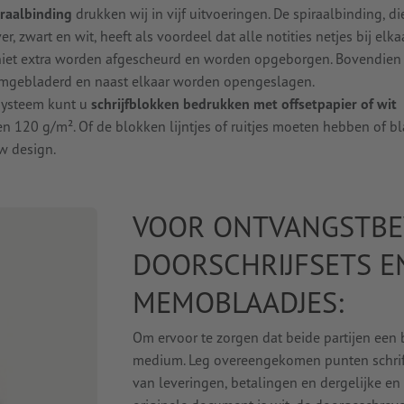
iraalbinding
drukken wij in vijf uitvoeringen. De spiraalbinding, di
r, zwart en wit, heeft als voordeel dat alle notities netjes bij el
niet extra worden afgescheurd en worden opgeborgen. Bovendie
omgebladerd en naast elkaar worden opengeslagen.
systeem kunt u
schrijfblokken bedrukken met offsetpapier of wit
n 120 g/m². Of de blokken lijntjes of ruitjes moeten hebben of b
uw design.
VOOR ONTVANGSTBEW
DOORSCHRIJFSETS E
MEMOBLAADJES:
Om ervoor te zorgen dat beide partijen een b
medium. Leg overeengekomen punten schrifte
van leveringen, betalingen en dergelijke en