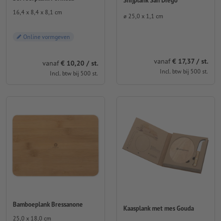
Snijplank San Diego
16,4 x 8,4 x 8,1 cm
⌀ 25,0 x 1,1 cm
Online vormgeven
vanaf
€ 17,37 / st.
vanaf
€ 10,20 / st.
Incl. btw bij 500 st.
Incl. btw bij 500 st.
Bamboeplank Bressanone
Kaasplank met mes Gouda
25,0 x 18,0 cm