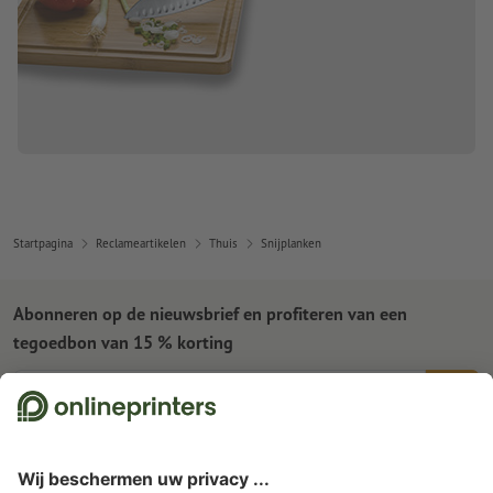
Startpagina
Reclameartikelen
Thuis
Snijplanken
Abonneren op de nieuwsbrief en profiteren van een
tegoedbon van 15 % korting
Wie zijn wij