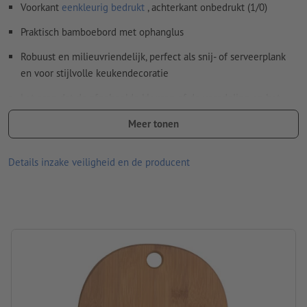
Voorkant
eenkleurig bedrukt
, achterkant onbedrukt (1/0)
onze Help-functie.
Praktisch bamboebord met ophanglus
Spel- en zetfouten
worden door ons niet gecontroleerd
Robuust en milieuvriendelijk, perfect als snij- of serveerplank
Aanwijzing: Let op: dit is een natuurproduct waardoor er
en voor stijlvolle keukendecoratie
kleurverschil per product kan zijn.
Let erop dat de afgebeelde kleuren of de veredeling op het
Hoe maak ik afdrukgegevens correct?
beeldscherm vanwege de lichtomstandigheden of de
Meer tonen
monitorinstelling kunnen afwijken van de daadwerkelijk
productkleuren.
Details inzake veiligheid en de producent
Materiaal: bamboe
Verpakking: Doos
verwerking: lasergegraveerd motief
Graveerpositie: Op de plank