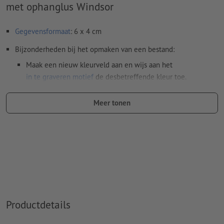
met ophanglus Windsor
Gegevensformaat
: 6 x 4 cm
Bijzonderheden bij het opmaken van een bestand:
Maak een nieuw kleurveld aan en wijs aan het
in te graveren motief
de desbetreffende kleur toe.
naam van de staal: "Laser"
Meer tonen
kleurtype: steunkleur
kleurwaarde: naar keuze
Aanwijzing: Deze "kleur" is alleen bedoeld voor
productiedoeleinden, het is geen gekleurd ingegraveerd
motief
Het drukklare pdf-bestand mag alleen vectoren bevatten;
jpeg- of tiff- afbeeldingen en -templates zijn niet geschikt
Productdetails
Meer informatie en tips over
vectorgegevens
vindt u in