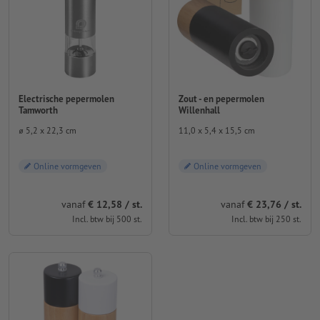
Electrische pepermolen
Zout - en pepermolen
Tamworth
Willenhall
⌀ 5,2 x 22,3 cm
11,0 x 5,4 x 15,5 cm
Online vormgeven
Online vormgeven
vanaf
€ 12,58 / st.
vanaf
€ 23,76 / st.
Incl. btw bij 500 st.
Incl. btw bij 250 st.