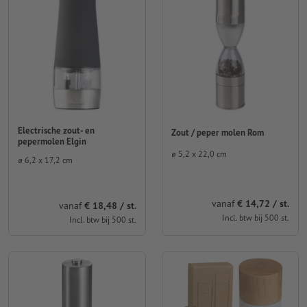
Electrische zout- en
Zout / peper molen Rom
pepermolen Elgin
⌀ 5,2 x 22,0 cm
⌀ 6,2 x 17,2 cm
vanaf
€ 14,72 / st.
vanaf
€ 18,48 / st.
Incl. btw bij 500 st.
Incl. btw bij 500 st.