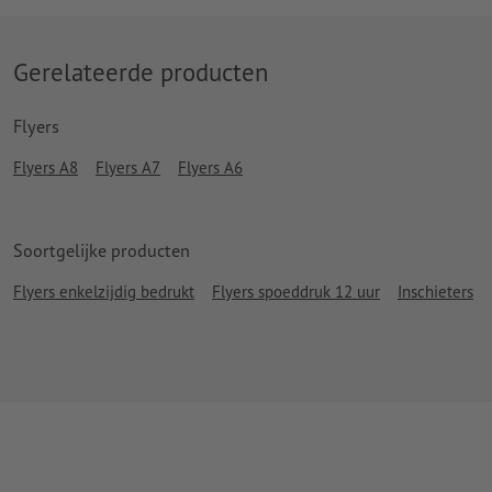
Gerelateerde producten
Flyers
Flyers A8
Flyers A7
Flyers A6
Soortgelijke producten
Flyers enkelzijdig bedrukt
Flyers spoeddruk 12 uur
Inschieters