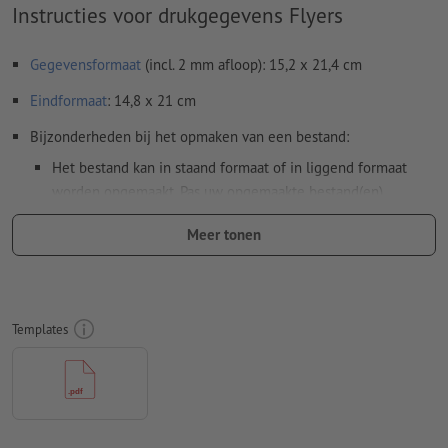
Instructies voor drukgegevens Flyers
Gegevensformaat
(incl. 2 mm afloop): 15,2 x 21,4 cm
Eindformaat
: 14,8 x 21 cm
Bijzonderheden bij het opmaken van een bestand:
Het bestand kan in staand formaat of in liggend formaat
worden opgemaakt. Pas uw opgemaakte bestand(en)
dienovereenkomstig aan.
Meer tonen
Om ervoor te zorgen dat het motief bij het eindproduct niet
op de kop staat, dient in het opgemaakte bestand rekening
te worden gehouden met de
leesrichting
Templates
Resolutie:
300 dpi
Rondom 2 mm
afloop
aanhouden, belangrijke informatie met
ten minste 4 mm afstand ten opzichte van het eindformaat
Lettertypes
moeten volledig worden ingesloten of omgezet