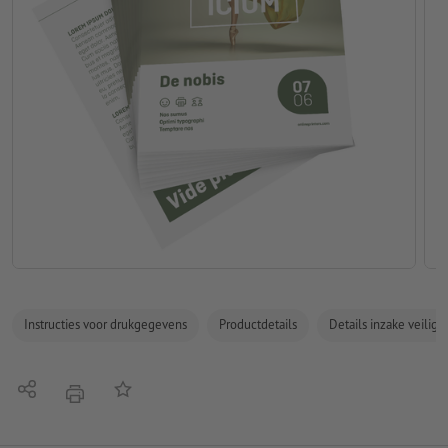
Instructies voor drukgegevens
Productdetails
Details inzake veilig
Delen
Op de lijst
afdrukken