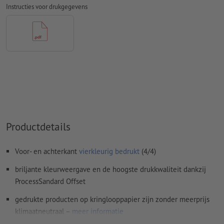
naar krommen
Instructies voor drukgegevens
Kleurmodus:
CMYK, FOGRA51 (PSO Coated v3) voor gestreken
papier, FOGRA52 (PSO Uncoated v3 FOGRA52) voor
ongestreken papier
Spel- en zetfouten
worden door ons niet gecontroleerd
Overdrukinstellingen
worden door ons niet gecontroleerd
Commentaren
worden verwijderd en niet afgedrukt
Inhoud van
formuliervelden
worden mee afgedrukt
Productdetails
Hoe maak ik afdrukgegevens correct?
Voor- en achterkant
vierkleurig bedrukt
(4/4)
briljante kleurweergave en de hoogste drukkwaliteit dankzij
ProcessSandard Offset
gedrukte producten op kringlooppapier zijn zonder meerprijs
klimaatneutraal –
meer informatie