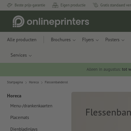
Beste prijs-garantie
Eigen productie
Gratis standaard ve
Alle producten
Brochures
Flyers
Posters
Services
Alleen in augustus:
tot 
Startpagina
Horeca
Flessenbanderol
Horeca
Menu-/drankenkaarten
Flessenban
Placemats
Dienbladinlays