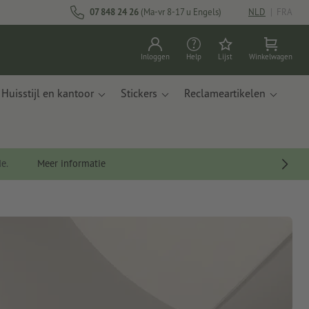
07 848 24 26
(Ma-vr 8-17 u Engels)
NLD
|
FRA
Inloggen
Help
Lijst
Winkelwagen
Huisstijl en kantoor
Stickers
Reclameartikelen
de.
Meer informatie