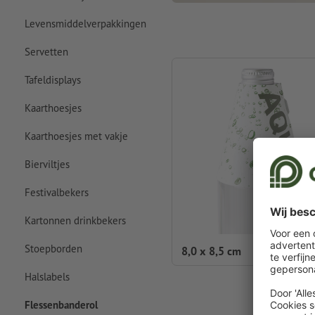
Levensmiddelverpakkingen
Servetten
Tafeldisplays
Kaarthoesjes
Kaarthoesjes met vakje
Bierviltjes
Festivalbekers
Kartonnen drinkbekers
Stoepborden
8,0 x 8,5 cm
Halslabels
Flessenbanderol