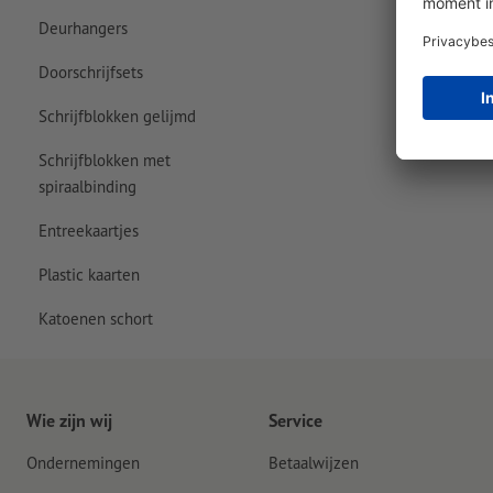
Deurhangers
Doorschrijfsets
Schrijfblokken gelijmd
Schrijfblokken met
spiraalbinding
Entreekaartjes
Plastic kaarten
Katoenen schort
Wie zijn wij
Service
Ondernemingen
Betaalwijzen