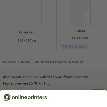
Horeca
A3-vierkant
6,5 x 14,8 cm
29,7 x 29,7 cm
Online vormgeven
Startpagina
Blokken
Schrijfblokken gelijmd, enkelzijdig bedrukt
Abonneren op de nieuwsbrief en profiteren van een
tegoedbon van 15 % korting