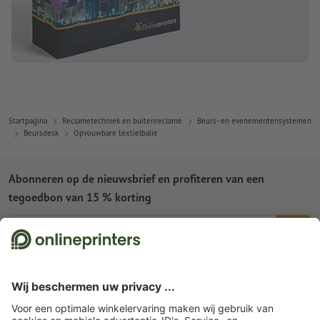
Startpagina
Reclametechniek en buitenreclame
Beurs- en evenementensystemen
Beursdesk
Opvouwbare textielbalie
Abonneren op de nieuwsbrief en profiteren van een
tegoedbon van 15 % korting
Wie zijn wij
Ondernemingen
Service