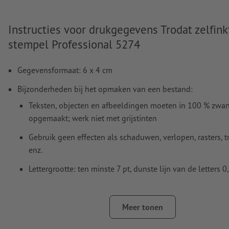
Instructies voor drukgegevens Trodat zelfin
stempel Professional 5274
Gegevensformaat: 6 x 4 cm
Bijzonderheden bij het opmaken van een bestand:
Teksten, objecten en afbeeldingen moeten in 100 % zwa
opgemaakt; werk niet met grijstinten
Gebruik geen effecten als schaduwen, verlopen, rasters, t
enz.
Lettergrootte: ten minste 7 pt, dunste lijn van de letters 
Onze tip:
Gebruik lettertypes zonder schreven zoals Arial,
Helvetica voor een optimale afdruk
Meer tonen
Afstand motief tot het eindformaat: minimaal 1 mm