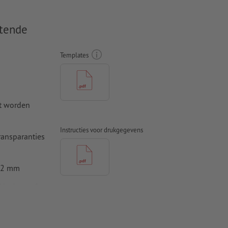
ktende
Templates
rt worden
Instructies voor drukgegevens
ransparanties
0,2 mm
 Verdana of