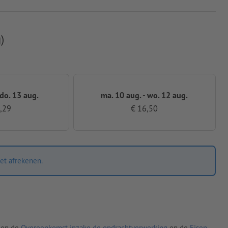
)
 do. 13 aug.
ma. 10 aug. - wo. 12 aug.
,29
€ 16,50
et afrekenen.
den de
Overeenkomst inzake de opdrachtverwerking
en de
Eisen