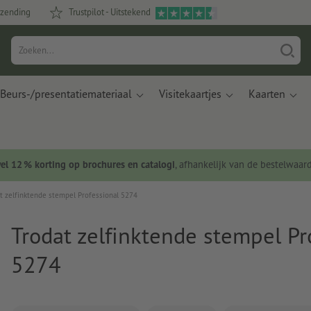
rzending
Trustpilot - Uitstekend
Beurs-/presentatiemateriaal
Visitekaartjes
Kaarten
wel 12 % korting op brochures en catalogi
, afhankelijk van de bestelwaar
t zelfinktende stempel Professional 5274
Trodat zelfinktende stempel Pr
5274