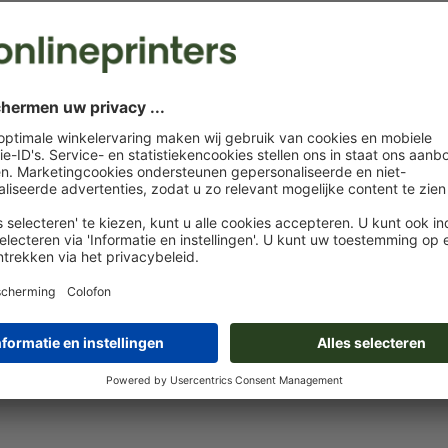
Levering circa:
€ 57,91
€
do. 13 aug. - ma. 17 aug.
excl. btw
inc
Gewicht: ca.
281,6 g
Trodat zelfinktende stempel
Professional 5274
T
Trodat Professional 5203
Trodat Professional 5204
Trodat Professional 5206
Trodat Professional 5215