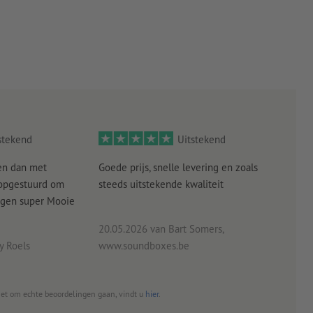
stekend
Uitstekend
en dan met
Goede prijs, snelle levering en zoals
alle
 opgestuurd om
steeds uitstekende kwaliteit
verw
angen super Mooie
20.05.2026
van Bart Somers,
 Roels
www.soundboxes.be
06.0
het om echte beoordelingen gaan, vindt u
hier
.