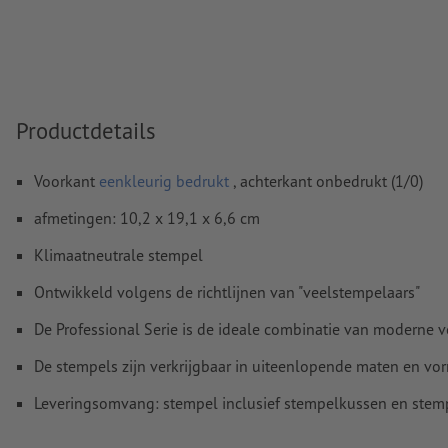
Lijndikte: minimaal 1 pt (0,4 mm)
Resolutie:
600 dpi
Hoe maak ik afdrukgegevens correct?
Productdetails
Voorkant
eenkleurig bedrukt
, achterkant onbedrukt (1/0)
afmetingen: 10,2 x 19,1 x 6,6 cm
Klimaatneutrale stempel
Ontwikkeld volgens de richtlijnen van "veelstempelaars"
De Professional Serie is de ideale combinatie van moderne 
De stempels zijn verkrijgbaar in uiteenlopende maten en vo
Leveringsomvang: stempel inclusief stempelkussen en stem