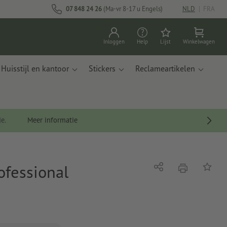
07 848 24 26
(Ma-vr 8-17 u Engels)
NLD
|
FRA
Inloggen
Help
Lijst
Winkelwagen
Huisstijl en kantoor
Stickers
Reclameartikelen
de.
Meer informatie
ofessional
afdrukken
Delen
Op de li