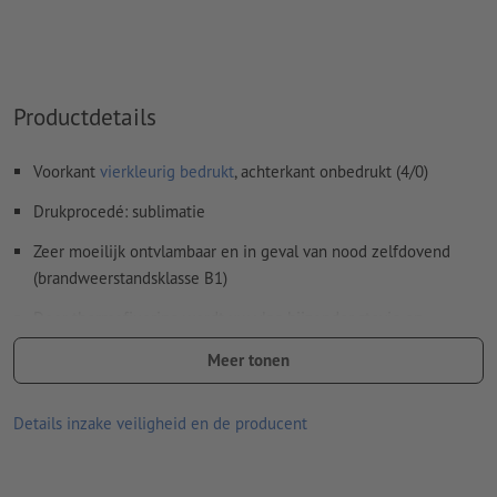
Productdetails
Voorkant
vierkleurig bedrukt
, achterkant onbedrukt (4/0)
Drukprocedé: sublimatie
Zeer moeilijk ontvlambaar en in geval van nood zelfdovend
(brandweerstandsklasse B1)
Door thermofixering wordt uw vlag bijzonder stevig en
bovendien wasbaar en strijkvast.
Meer tonen
Let erop dat de vermelde afmetingen van een vlag gelden bij
een gemiddelde bespanning.
Details inzake veiligheid en de producent
Vanwege de rekbaarheid van het materiaal kunnen andere
afmetingen ontstaan bij een sterkere bespanning.