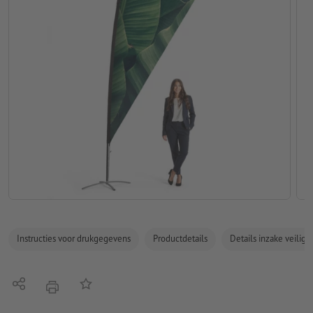
Instructies voor drukgegevens
Productdetails
Details inzake veilig
Delen
Op de lijst
afdrukken