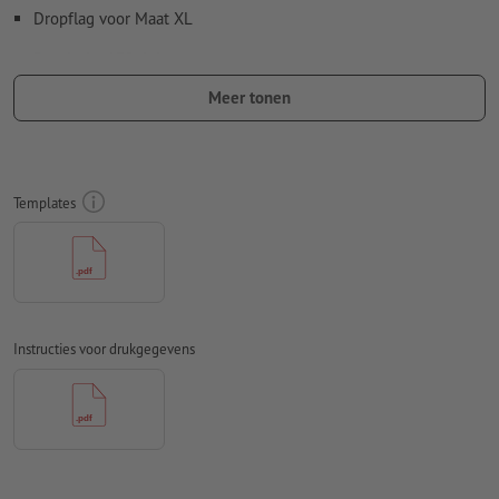
Dropflag voor Maat XL
Resolutie:
150 dpi
Meer tonen
Lettertypes
moeten volledig worden ingesloten of omgezet
naar krommen
Kleurmodus:
CMYK, FOGRA51 (PSO Coated v3)
Templates
Spel- en zetfouten
worden door ons niet gecontroleerd
Overdrukinstellingen
worden door ons niet gecontroleerd
Commentaren
worden verwijderd en niet afgedrukt
Inhoud van
formuliervelden
worden mee afgedrukt
Instructies voor drukgegevens
Hoe maak ik afdrukgegevens correct?