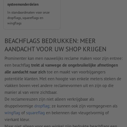
systeemonderdelen
In standaardmaten voor onze
dropflags, squareflags en
wingflags
BEACHFLAGS BEDRUKKEN: MEER
AANDACHT VOOR UW SHOP KRIJGEN
Prominenter kan men nauwelijks reclame maken voor zijn entree:
een beachflag
trekt al vanwege de ongebruikelijke afmetingen
alle aandacht naar zich
toe en maakt van voorbijgangers
potentiële klanten. Met een hoogte van enkele meters steken de
vlakken boven veel andere reclamevormen uit en zijn op die
manier al van verre zichtbaar.
De reclamereuzen zijn niet alleen verkrijgbaar als
druppelvormige
dropflag
; ze kunnen ook zijn vormgegeven als
wingflag
of
squareflag
en bekennen dan vleugelvormig of
vierkant kleur.
Maar niet alleen voor een winkel zijn bedrukte beachflags een