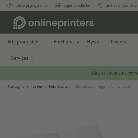
Beste prijs-garantie
Eigen productie
Gratis standaard ve
Alle producten
Brochures
Flyers
Posters
Services
Alleen in augustus:
tot 
Startpagina
Kaarten
Bedankkaarten
Bedankkaarten liggend formaat, maxi