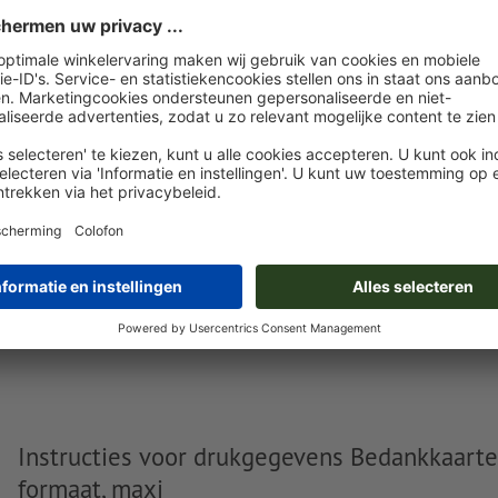
U kunt uw opgemaakte bestanden vóór of na aankoop
uploaden.
Nu uploaden
Levering circa:
€ 26,72
€
do. 13 aug.
excl. btw
inc
Gewicht: ca.
88,1 g
Instructies voor drukgegevens Bedankkaarte
formaat, maxi