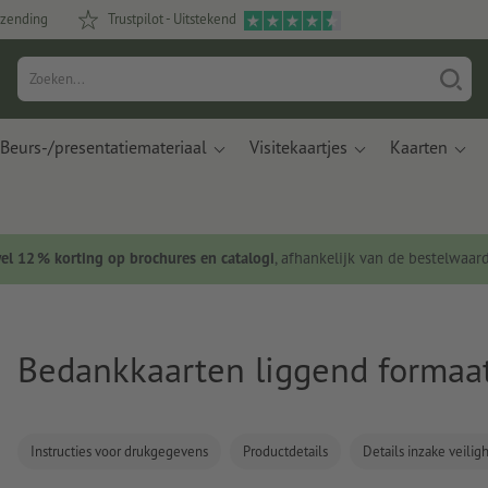
rzending
Trustpilot - Uitstekend
Beurs-/presentatiemateriaal
Visitekaartjes
Kaarten
wel 12 % korting op brochures en catalogi
, afhankelijk van de bestelwaar
Bedankkaarten liggend formaat
Instructies voor drukgegevens
Productdetails
Details inzake veili