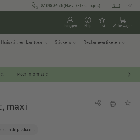
07 848 24 26
(Ma-vr 8-17 u Engels)
NLD
|
FRA
Inloggen
Help
Lijst
Winkelwagen
Huisstijl en kantoor
Stickers
Reclameartikelen
de.
Meer informatie
, maxi
afdrukken
Delen
Op de li
gheid en de producent