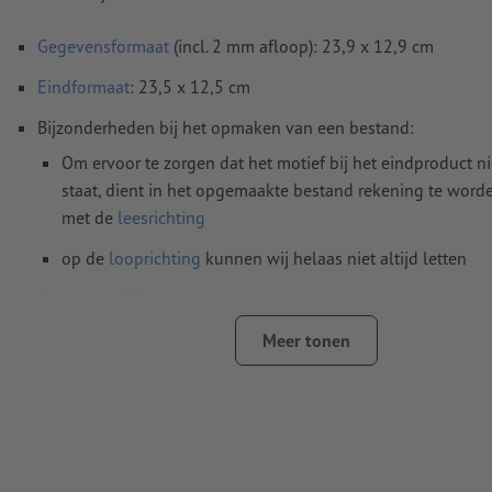
Gegevensformaat
(incl. 2 mm afloop): 23,9 x 12,9 cm
Eindformaat
: 23,5 x 12,5 cm
Bijzonderheden bij het opmaken van een bestand:
Om ervoor te zorgen dat het motief bij het eindproduct n
staat, dient in het opgemaakte bestand rekening te wor
met de
leesrichting
op de
looprichting
kunnen wij helaas niet altijd letten
Resolutie:
300 dpi
Rondom 2 mm
afloop
aanhouden, belangrijke informatie me
Meer tonen
4 mm afstand ten opzichte van het eindformaat
Lettertypes
moeten volledig worden ingesloten of omgezet
Kleurmodus:
CMYK, FOGRA51 (PSO Coated v3) voor gestreke
FOGRA52 (PSO Uncoated v3 FOGRA52) voor ongestreken pa