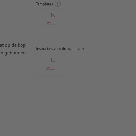
Templates
iet op de kop
Instructies voor drukgegevens
den gehouden
t ten minste
 naar krommen
n papier,
pier