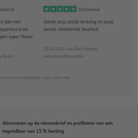
stekend
Uitstekend
en dan met
Goede prijs, snelle levering en zoals
alle
 opgestuurd om
steeds uitstekende kwaliteit
verw
angen super Mooie
20.05.2026
van Bart Somers,
 Roels
www.soundboxes.be
06.0
het om echte beoordelingen gaan, vindt u
hier
.
Abonneren op de nieuwsbrief en profiteren van een
tegoedbon van 15 % korting