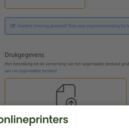
Snellere levering gewenst? Kies voor expresverzending bij h
Drukgegevens
Met betrekking tot de verwerking van het opgemaakte bestand gel
aan uw opgemaakte bestand
Eigen opgemaakte bestanden