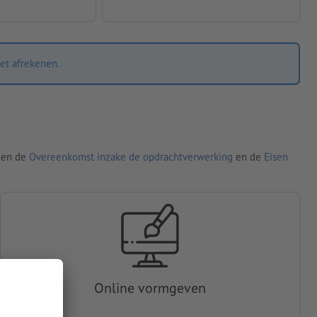
et afrekenen.
den de
Overeenkomst inzake de opdrachtverwerking
en de
Eisen
Online vormgeven