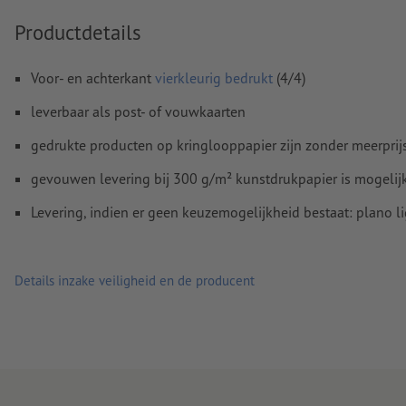
Spel- en zetfouten
worden door ons niet gecontroleerd
Productdetails
Overdrukinstellingen
worden door ons niet gecontroleerd
Voor- en achterkant
vierkleurig bedrukt
(4/4)
Commentaren
worden verwijderd en niet afgedrukt
leverbaar als post- of vouwkaarten
Inhoud van
formuliervelden
worden mee afgedrukt
gedrukte producten op kringlooppapier zijn zonder meerprij
Hoe maak ik afdrukgegevens correct?
gevouwen levering bij 300 g/m² kunstdrukpapier is mogelijk,
Levering, indien er geen keuzemogelijkheid bestaat: plano l
Details inzake veiligheid en de producent