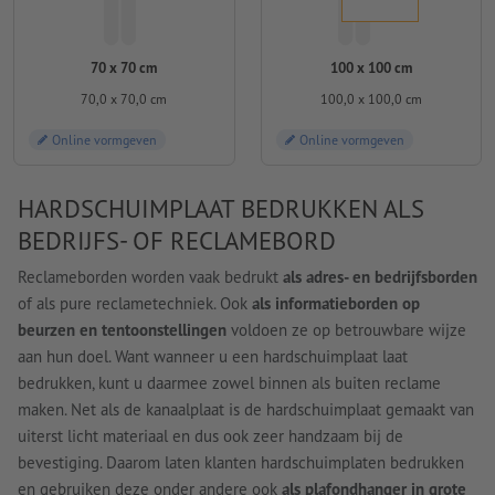
70 x 70 cm
100 x 100 cm
70,0 x 70,0 cm
100,0 x 100,0 cm
Online vormgeven
Online vormgeven
HARDSCHUIMPLAAT BEDRUKKEN ALS
BEDRIJFS- OF RECLAMEBORD
Reclameborden worden vaak bedrukt
als adres- en bedrijfsborden
of als pure reclametechniek. Ook
als informatieborden op
beurzen en tentoonstellingen
voldoen ze op betrouwbare wijze
aan hun doel. Want wanneer u een hardschuimplaat laat
bedrukken, kunt u daarmee zowel binnen als buiten reclame
maken. Net als de kanaalplaat is de hardschuimplaat gemaakt van
uiterst licht materiaal en dus ook zeer handzaam bij de
bevestiging. Daarom laten klanten hardschuimplaten bedrukken
en gebruiken deze onder andere ook
als plafondhanger in grote