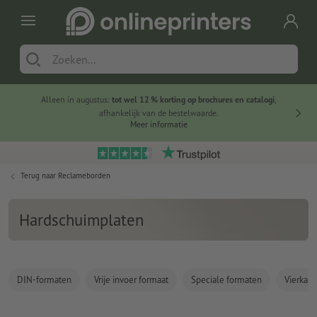
Alleen in augustus:
tot wel 12 % korting op brochures en catalogi
,
20 
afhankelijk van de bestelwaarde.
voorde
Meer informatie
Terug naar
Reclameborden
Hardschuimplaten
DIN-formaten
Vrije invoer formaat
Speciale formaten
Vierkan