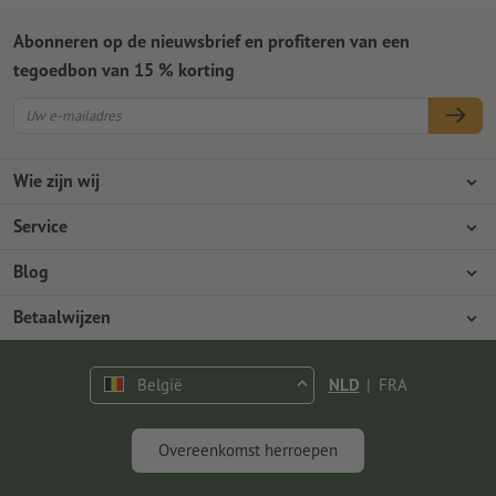
Abonneren op de nieuwsbrief en profiteren van een
tegoedbon van 15 % korting
Wie zijn wij
Ondernemingen
Service
Pers
Betaalwijzen
Blog
Vacatures en carrière
Verzending
Photoshop-tutorials
Betaalwijzen
Milieubescherming
Reclamatie
InDesign-tutorials
Overschrijving
Contact
België
NLD
|
FRA
Premium programma
Gratis lettertypes en fonts
FAQ
Marketing en Insights
Overeenkomst herroepen