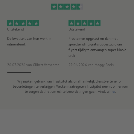
Uitstekend
Uitstekend
Ui
De kwaliteit van hun werk in
Problemen opgelost en dan met
Go
uitmuntend.
spoedzending gratis opgestuurd om
st
flyers tijdig te ontvangen super Mooie
druk
20
26.07.2026
van Gilbert Verhaeren
29.06.2026
van Maggy Roels
ww
Wij maken gebruik van Trustpilot als onafhankelijk dienstverlener om
beoordelingen te verkrijgen. Welke maatregelen Trustpilot neemt om ervoor
te zorgen dat het om echte beoordelingen gaan, vindt u
hier
.