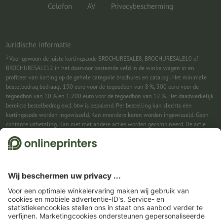
Colofon
AV
Privacybescherming
Juridische informatie
1
Voer gewoon de juiste kortingscode BROCHURESALE8, BROCHURESALE10 of
BROCHURESALE12 in het daarvoor bestemde veld in de winkelwagen in en
profiteer van korting op de gehele categorie brochures en catalogi. Het minimale
bestelbedrag bedraagt 150 euro voor de tegoedbon van 8 %, 500 euro voor de
tegoedbon van 10 % en 1.200 euro voor de tegoedbon van 12 %. Het daadwerkelijk
bereikte bestelbedrag excl. btw is bepalend. Per bestelling kan slechts één
kortingscode worden ingewisseld. Kan meerdere keren worden ingewisseld. Geen
contante uitbetaling. Kan niet met andere acties worden gecombineerd. De actie
geldt tot en met 31-08-2026.
2
Gewoon de kortingscode CALENDARS10-26 in het daarvoor bestemde veld in de
winkelwagen invullen en profiteren bij geselecteerde producten. Geen
minimumbestelwaarde. Kan meerdere keren worden ingewisseld. Geen contante
uitbetaling. Kan niet met andere acties worden gecombineerd. De actie geldt tot en
met 31-08-2026.
3
Gewoon de kortingscode CALENDARS10-26 in het daarvoor bestemde veld in de
winkelwagen invullen en profiteren bij geselecteerde producten. Geen