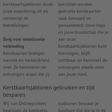
kerstkaartsjablonen drukt
berichten worden
jouw waardering uit en
gedrukte kerstkaarten
verstevigt de
vaak bewaard en
betrekkingen.
gewaardeerd. Jouw logo
en jouw boodschap die je
Zorg voor emotionele
aan onze
verbinding
kerstkaartsjablonen kunt
Kerstkaarten brengen
toevoegen, blijft
warmte en hartelijkheid
zichtbaar en herinnert de
over. Ze herinneren de
ontvangers steeds weer
ontvangers eraan dat jij
aan jouw merk.
Kerstkaartsjablonen gebruiken en tijd
besparen
Wij van Onlineprinters
sjablonen bespaar je
begrijpen de betekenis
kostbare tijd die je in de