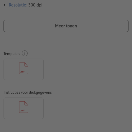
Resolutie:
300 dpi
Afloop
en snijtekens zijn niet nodig
Meer tonen
Lettertypes
moeten volledig worden ingesloten of omgezet
naar krommen
Kleurmodus:
CMYK, FOGRA52 (PSO Uncoated v3 FOGRA52)
voor ongestreken papier
Templates
Spel- en zetfouten
worden door ons niet gecontroleerd
Overdrukinstellingen
worden door ons niet gecontroleerd
Commentaren
worden verwijderd en niet afgedrukt
Instructies voor drukgegevens
Inhoud van
formuliervelden
worden mee afgedrukt
Aanwijzing: gebruik ons drukwerkmodel om uw motief correct
te positioneren.
Hoe maak ik afdrukgegevens correct?