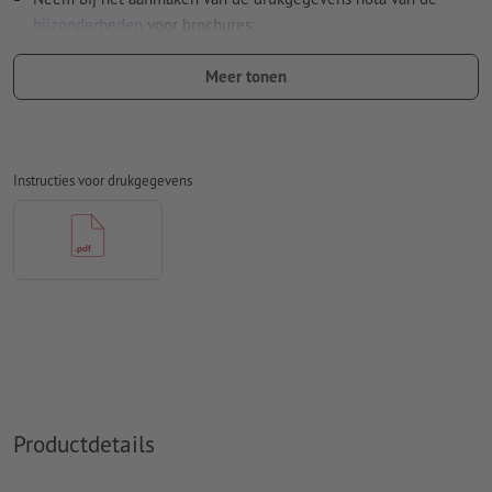
bijzonderheden
voor brochures:
Paginavolgorde:
Meer tonen
wij verzorgen het inslagschema van het binnenwerk, dat
is het rangschikken en positioneren van de pagina's op
het drukvel
Instructies voor drukgegevens
daarvoor hebben wij een pdf-bestand met doorlopende
afzonderlijke pagina's nodig
wanneer u in het lay-outprogramma met dubbele
pagina's werkt, dient u deze vervolgens als doorlopende
afzonderlijke pagina's te exporteren
Aanwijzing: Een binnenwerk met 32 pagina's komt overeen
met 16 vel (met telkens een voor- en achterkant)
Het bestand kan in staand formaat of in liggend formaat
worden opgemaakt. Pas uw opgemaakte bestand(en)
Productdetails
dienovereenkomstig aan.