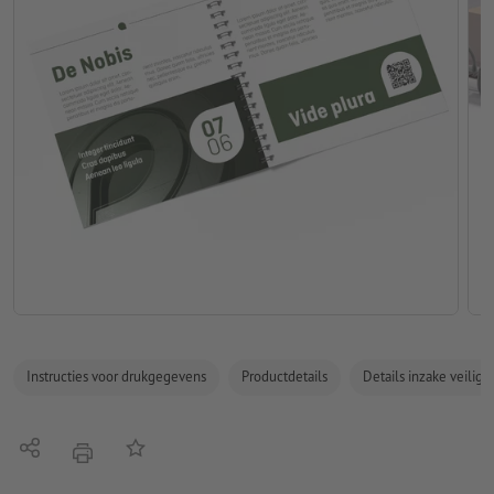
Instructies voor drukgegevens
Productdetails
Details inzake veilig
Delen
Op de lijst
afdrukken