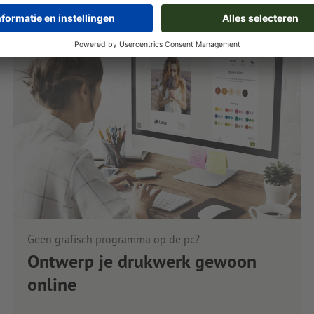
Geen grafisch programma op de pc?
Ontwerp je drukwerk gewoon
online