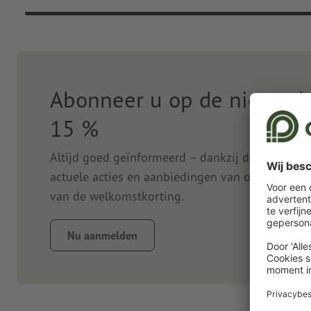
Abonneer u op de nieuwsbr
15 %
Altijd goed geïnformeerd – dankzij de nieuwsbr
actuele acties en aanbiedingen van onze onlined
van de welkomstkorting.
Nu aanmelden