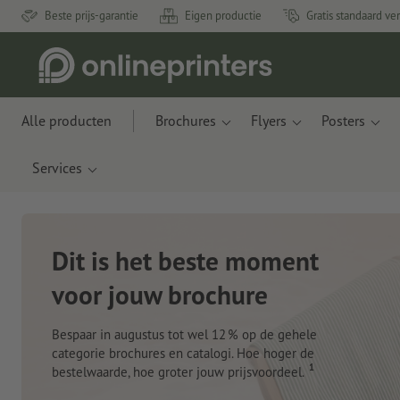
Beste prijs-garantie
Eigen productie
Gratis standaard ve
Alle producten
Brochures
Flyers
Posters
Services
Nieuwe notitieboeken
Met innovatieve materialen gemaakt van appelresten
en plastic uit de oceaan
Nu bestellen