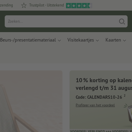
rzending
Trustpilot - Uitstekend
Beurs-/presentatiemateriaal
Visitekaartjes
Kaarten
10 % korting op kalen
verlengd t/m 31 augu
2
Code: CALENDARS10-26
Profiteer van het voordeel