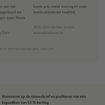
en dan met
Goede prijs, snelle levering en zoals
alle
 opgestuurd om
steeds uitstekende kwaliteit
verw
angen super Mooie
20.05.2026
van Bart Somers,
 Roels
www.soundboxes.be
06.0
het om echte beoordelingen gaan, vindt u
hier
.
Abonneren op de nieuwsbrief en profiteren van een
tegoedbon van 15 % korting