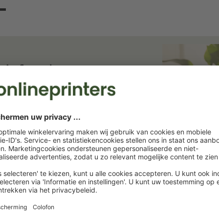
ief en bespaar
ief. Wij houden u op de hoogte van
rukkerij. Abonneer u nu en profiteer