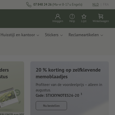
07 848 24 26
(Ma-vr 8-17 u Engels)
NLD
|
FRA
Inloggen
Help
Lijst
Winkelwagen
Huisstijl en kantoor
Stickers
Reclameartikelen
ders
20 % korting op zelfklevende
stus
memoblaadjes
Profiteer van de voordeelprijs – alleen in
augustus.
3
Code: STICKYNOTES26-20
Nu bestellen