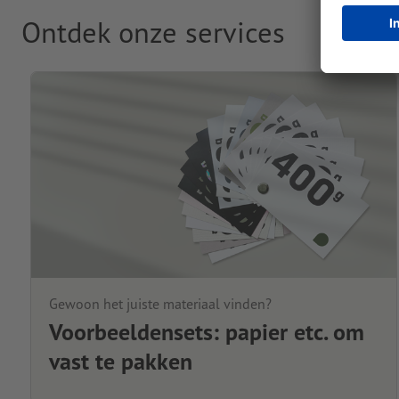
Ontdek onze services
Gewoon het juiste materiaal vinden?
Voorbeeldensets: papier etc. om
vast te pakken