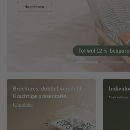
Brochures: dubbel veredeld.
Individu
Krachtige presentatie.
Meer informat
Nu ontdekken