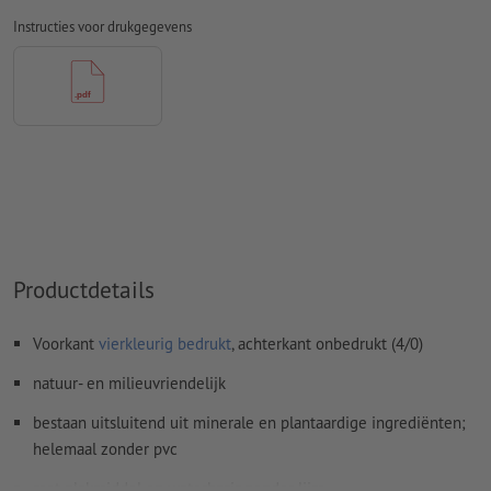
Overdrukinstellingen
worden door ons niet gecontroleerd
Instructies voor drukgegevens
Commentaren
worden verwijderd en niet afgedrukt
Inhoud van
formuliervelden
worden mee afgedrukt
Hoe maak ik afdrukgegevens correct?
Productdetails
Voorkant
vierkleurig bedrukt
, achterkant onbedrukt (4/0)
natuur- en milieuvriendelijk
bestaan uitsluitend uit minerale en plantaardige ingrediënten;
helemaal zonder pvc
met plakmiddel op waterbasis zonder lijm