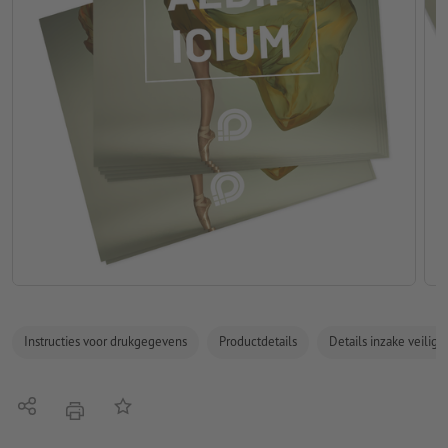
Instructies voor drukgegevens
Productdetails
Details inzake veilig
Delen
Op de lijst
afdrukken