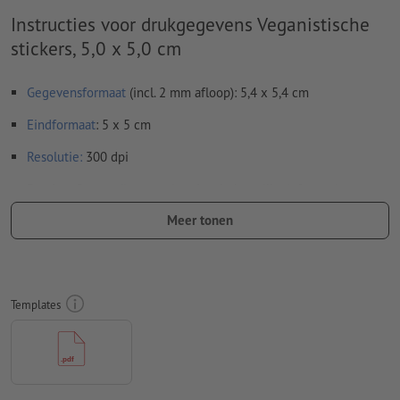
Instructies voor drukgegevens Veganistische
stickers, 5,0 x 5,0 cm
Gegevensformaat
(incl. 2 mm afloop): 5,4 x 5,4 cm
Eindformaat
: 5 x 5 cm
Resolutie:
300 dpi
Rondom 2 mm
afloop
aanhouden, belangrijke informatie met
ten minste 4 mm afstand ten opzichte van het eindformaat
Meer tonen
Lettertypes
moeten volledig worden ingesloten of omgezet
naar krommen
Kleurmodus:
CMYK, FOGRA51 (PSO Coated v3) voor gestreken
Templates
papier, FOGRA52 (PSO Uncoated v3 FOGRA52) voor
ongestreken papier
Spel- en zetfouten
worden door ons niet gecontroleerd