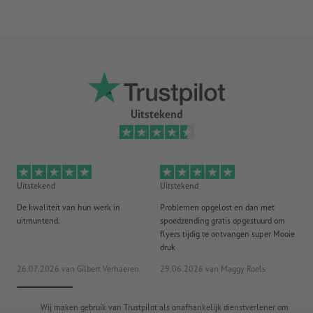
geschikt voor binnen- en buitengebruik
Optionele extra artikelen: Montagemateriaal
U ontvangt afhankelijk van de grootte van het zeildoek het
optimale aantal materialen nodig voor een veilige
bevestiging
Meer informatie over het spandoekmontagemateriaal vindt
Uitstekend
u in de infobox
Er kan maar één ontwerp worden gebruikt per bestelling.
Aanwijzing: Wanneer de kortste zijde langer is dan 190 cm,
Uitstekend
Uitstekend
Ui
moeten de spandoeken om verzendtechnische redenen
De kwaliteit van hun werk in
Problemen opgelost en dan met
Go
gevouwen
worden geleverd
uitmuntend.
spoedzending gratis opgestuurd om
st
flyers tijdig te ontvangen super Mooie
Let erop dat bij de 360 g/m² Kavalan om productietechnische
druk
redenen naden zichtbaar kunnen zijn.
20
26.07.2026
van Gilbert Verhaeren
29.06.2026
van Maggy Roels
ww
Let erop dat de ogen kunnen zijn gemaakt van kunststof of
metaal
Wij maken gebruik van Trustpilot als onafhankelijk dienstverlener om