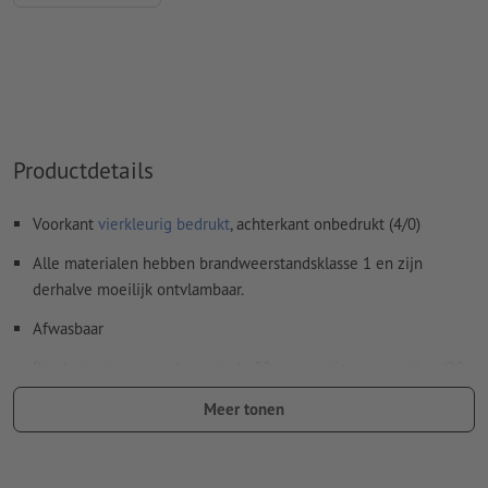
Productdetails
Voorkant
vierkleurig bedrukt
, achterkant onbedrukt (4/0)
Alle materialen hebben brandweerstandsklasse 1 en zijn
derhalve moeilijk ontvlambaar.
Afwasbaar
Rondom omgezoomd en om de 50 cm van ringen voorzien (20
ringen).
Meer tonen
Het traditionele promotiemiddel voor steigers,
bouwschuttingen, brugleuningen en omheiningen.