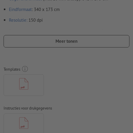
Eindformaat
: 340 x 173 cm
Resolutie:
150 dpi
Rondom 10 mm
afloop
aanhouden, belangrijke informatie met
ten minste 50 mm afstand ten opzichte van het eindformaat
Meer tonen
Lettertypes
moeten volledig worden ingesloten of omgezet
naar krommen
Kleurmodus:
CMYK, FOGRA51 (PSO Coated v3)
Templates
Spel- en zetfouten
worden door ons niet gecontroleerd
Overdrukinstellingen
worden door ons niet gecontroleerd
Commentaren
worden verwijderd en niet afgedrukt
Instructies voor drukgegevens
Inhoud van
formuliervelden
worden mee afgedrukt
Hoe maak ik afdrukgegevens correct?