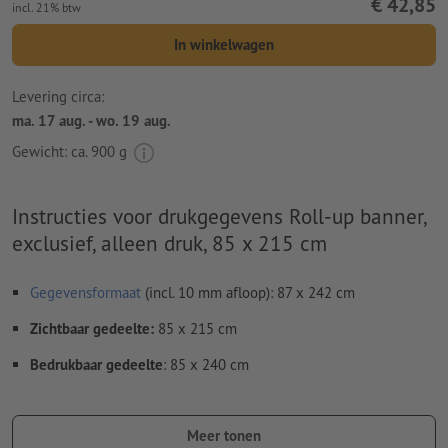
€ 42,85
incl. 21% btw
In winkelwagen
Levering circa:
ma. 17 aug. - wo. 19 aug.
Gewicht: ca.
900 g
Instructies voor drukgegevens Roll-up banner,
exclusief, alleen druk, 85 x 215 cm
Gegevensformaat
(incl. 10 mm afloop): 87 x 242 cm
Zichtbaar gedeelte:
85 x 215 cm
Bedrukbaar gedeelte
: 85 x 240 cm
Resolutie:
150 dpi
Meer tonen
Rondom 10 mm
afloop
aanhouden, belangrijke informatie met