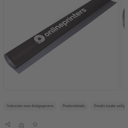
Instructies voor drukgegevens
Productdetails
Details inzake veilig
Delen
Op de lijst
afdrukken