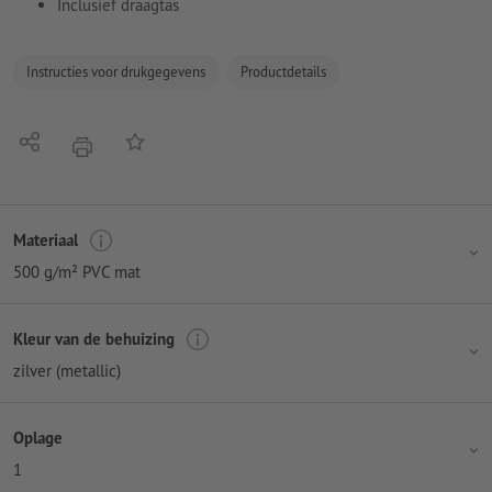
Inclusief draagtas
Instructies voor drukgegevens
Productdetails
Delen
Op de lijst
afdrukken
Materiaal
500 g/m² PVC mat
Kleur van de behuizing
zilver (metallic)
Oplage
1