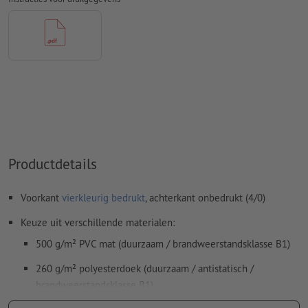
Inhoud van
formuliervelden
worden mee afgedrukt
Hoe maak ik afdrukgegevens correct?
Productdetails
Voorkant
vierkleurig bedrukt
, achterkant onbedrukt (4/0)
Keuze uit verschillende materialen:
500 g/m² PVC mat (duurzaam / brandweerstandsklasse B1)
260 g/m² polyesterdoek (duurzaam / antistatisch /
brandweerstandsklasse B1)