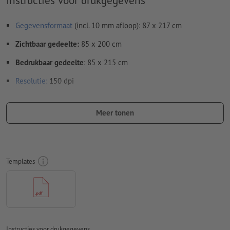
Instructies voor drukgegevens
Gegevensformaat
(incl. 10 mm afloop): 87 x 217 cm
Zichtbaar gedeelte:
85 x 200 cm
Bedrukbaar gedeelte
: 85 x 215 cm
Resolutie:
150 dpi
Rondom 10 mm
afloop
aanhouden, belangrijke informatie met
ten minste 10 mm afstand ten opzichte van het eindformaat
Meer tonen
Lettertypes
moeten volledig worden ingesloten of omgezet
naar krommen
Kleurmodus:
CMYK, FOGRA51 (PSO Coated v3)
Templates
Spel- en zetfouten
worden door ons niet gecontroleerd
Overdrukinstellingen
worden door ons niet gecontroleerd
Commentaren
worden verwijderd en niet afgedrukt
Instructies voor drukgegevens