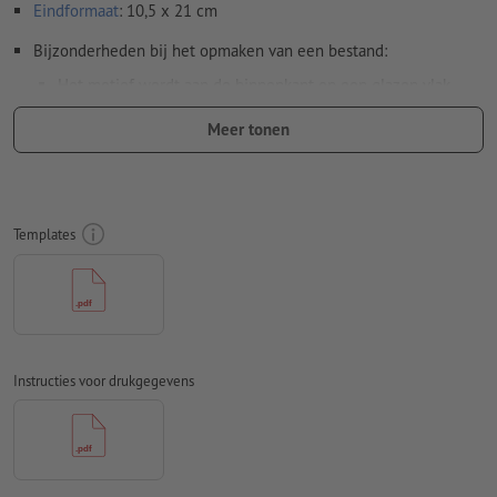
Eindformaat
: 10,5 x 21 cm
Bijzonderheden bij het opmaken van een bestand:
Het motief wordt aan de binnenkant op een glazen vlak
geplakt en buiten bekeken. De daarvoor benodigde
Meer tonen
spiegeling van de drukgegevens voeren wij uit.
Resolutie:
300 dpi
Rondom 2 mm
afloop
aanhouden, belangrijke informatie met
Templates
ten minste 4 mm afstand ten opzichte van het eindformaat
Kleurmodus:
CMYK, FOGRA51 (PSO Coated v3) voor gestreken
papier
Spel- en zetfouten
worden door ons niet gecontroleerd
Instructies voor drukgegevens
Overdrukinstellingen
worden door ons niet gecontroleerd
Transparanties
moeten in het algemeen worden
Commentaren
worden verwijderd en niet afgedrukt