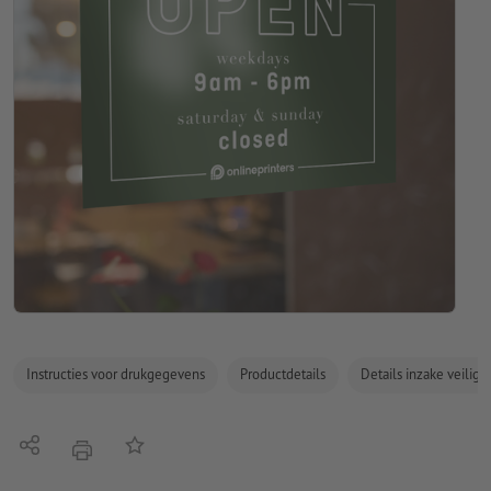
Instructies voor drukgegevens
Productdetails
Details inzake veilig
Delen
Op de lijst
afdrukken