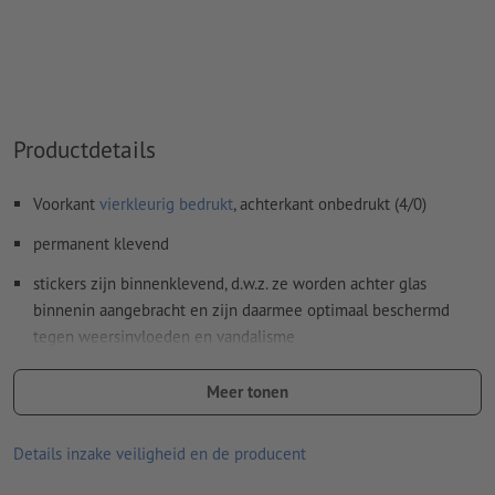
Inhoud van
formuliervelden
worden mee afgedrukt
Hoe maak ik afdrukgegevens correct?
Productdetails
Voorkant
vierkleurig bedrukt
, achterkant onbedrukt (4/0)
permanent klevend
stickers zijn binnenklevend, d.w.z. ze worden achter glas
binnenin aangebracht en zijn daarmee optimaal beschermd
tegen weersinvloeden en vandalisme
reclameboodschappen zijn ideaal leesbaar van buitenaf
Meer tonen
ideaal als bescherming tegen inkijk, decoratie of klassieke
reclamestickers achter glas
Details inzake veiligheid en de producent
goede UV- en temperatuurbestendigheid