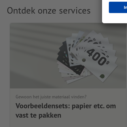
Ontdek onze services
Gewoon het juiste materiaal vinden?
Voorbeeldensets: papier etc. om
vast te pakken