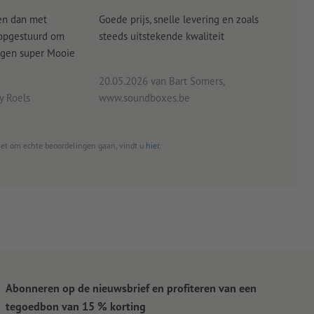
en dan met
Goede prijs, snelle levering en zoals
alle
 opgestuurd om
steeds uitstekende kwaliteit
verw
angen super Mooie
20.05.2026
van Bart Somers,
 Roels
www.soundboxes.be
06.0
het om echte beoordelingen gaan, vindt u
hier
.
Abonneren op de nieuwsbrief en profiteren van een
tegoedbon van 15 % korting