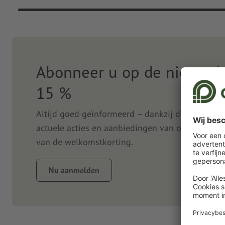
Abonneer u op de nieuwsbr
15 %
Altijd goed geïnformeerd – dankzij de nieuwsbr
actuele acties en aanbiedingen van onze onlined
van de welkomstkorting.
Nu aanmelden