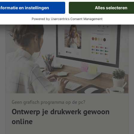
Geen grafisch programma op de pc?
Ontwerp je drukwerk gewoon
online