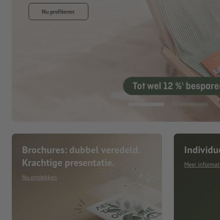
Brochures: dubbel veredeld.
Individu
Krachtige presentatie.
Meer informat
Nu ontdekken