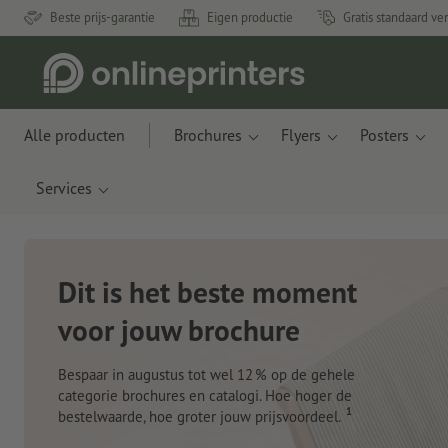
Beste prijs-garantie
Eigen productie
Gratis standaard ve
Alle producten
Brochures
Flyers
Posters
Services
Nieuwe notitieboeken
Met innovatieve materialen gemaakt van appelresten
en plastic uit de oceaan
Nu bestellen