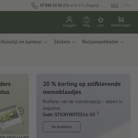
07 848 24 26
(Ma-vr 8-17 u Engels)
NLD
|
FRA
Inloggen
Help
Lijst
Winkelwagen
Huisstijl en kantoor
Stickers
Reclameartikelen
ders
20 % korting op zelfklevende
stus
memoblaadjes
Profiteer van de voordeelprijs – alleen in
augustus.
3
Code: STICKYNOTES26-20
Nu bestellen