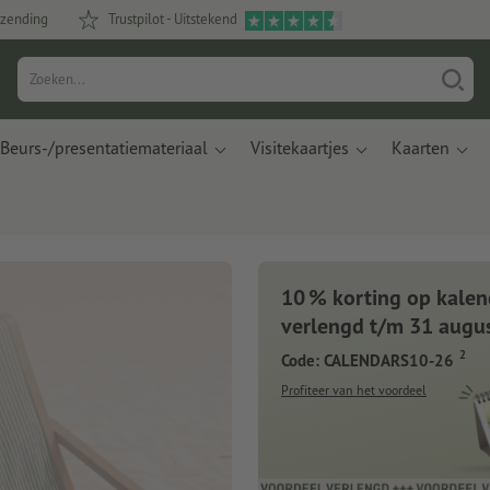
rzending
Trustpilot - Uitstekend
Beurs-/presentatiemateriaal
Visitekaartjes
Kaarten
10 % korting op kalen
verlengd t/m 31 augu
2
Code: CALENDARS10-26
Profiteer van het voordeel