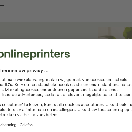
ief en bespaar
ief. Wij houden u op de hoogte van
rukkerij. Abonneer u nu en profiteer