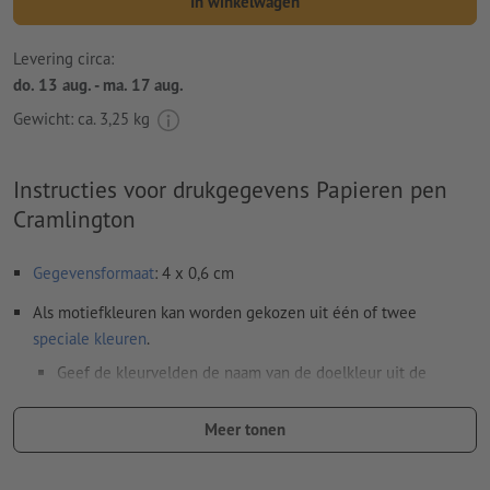
In winkelwagen
Levering circa:
do. 13 aug. - ma. 17 aug.
Gewicht: ca.
3,25 kg
Instructies voor drukgegevens Papieren pen
Cramlington
Gegevensformaat
: 4 x 0,6 cm
Als motiefkleuren kan worden gekozen uit één of twee
speciale kleuren
.
Geef de kleurvelden de naam van de doelkleur uit de
Pantone FORMULA GUIDE Solid Coated (bijv. "Pantone 286
C").
Meer tonen
Er zijn geen metallic- en neonkleuren mogelijk.