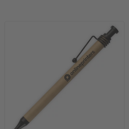
Verpakking: Kartonnen/papieren sleeve
verwerking: tampondruk
Drukpositie: onder de clip