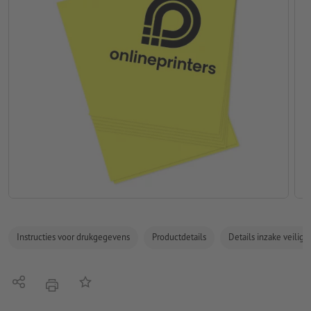
Instructies voor drukgegevens
Productdetails
Details inzake veilig
Delen
Op de lijst
afdrukken