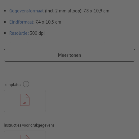
Gegevensformaat
(incl. 2 mm afloop): 7,8 x 10,9 cm
Eindformaat
: 7,4 x 10,5 cm
Resolutie:
300 dpi
Rondom 2 mm
afloop
aanhouden, belangrijke informatie met
ten minste 4 mm afstand ten opzichte van het eindformaat
Meer tonen
Lettertypes
moeten volledig worden ingesloten of omgezet
naar krommen
Kleurmodus:
CMYK, FOGRA52 (PSO Uncoated v3 FOGRA52)
Templates
voor ongestreken papier
Spel- en zetfouten
worden door ons niet gecontroleerd
Overdrukinstellingen
worden door ons niet gecontroleerd
Commentaren
worden verwijderd en niet afgedrukt
Instructies voor drukgegevens
Inhoud van
formuliervelden
worden mee afgedrukt