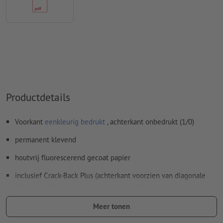
Hoe maak ik afdrukgegevens correct?
Productdetails
Voorkant
eenkleurig bedrukt
, achterkant onbedrukt (1/0)
permanent klevend
houtvrij fluorescerend gecoat papier
inclusief Crack-Back Plus (achterkant voorzien van diagonale
lijnen met slit) om de stickers eenvoudig los te trekken
drukkleur: zwart
Meer tonen