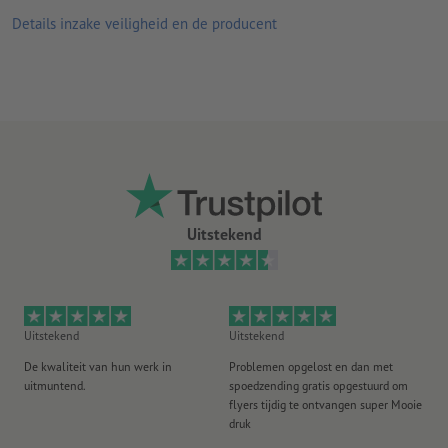
door de glanzend felle signaalkleur van het papier en de zwarte
Details inzake veiligheid en de producent
motiefdruk trekt uw drukwerk meteen de aandacht
geschikt voor toepassingen binnenshuis, bijvoorbeeld als
veiligheids-, waarschuwings- of reclameborden en voor
kleurcoderingen
Aanwijzing: De getoonde productafbeeldingen kunnen de
werkelijke lichtintensiteit slechts bij benadering weergeven
Uitstekend
Uitstekend
Uitstekend
Ui
De kwaliteit van hun werk in
Problemen opgelost en dan met
Go
uitmuntend.
spoedzending gratis opgestuurd om
st
flyers tijdig te ontvangen super Mooie
druk
20