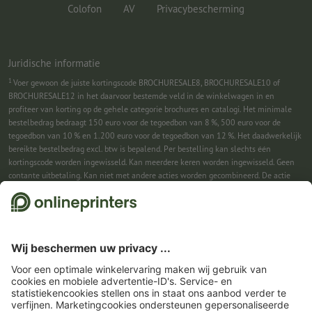
Colofon
AV
Privacybescherming
Juridische informatie
1
Voer gewoon de juiste kortingscode BROCHURESALE8, BROCHURESALE10 of
BROCHURESALE12 in het daarvoor bestemde veld in de winkelwagen in en
profiteer van korting op de gehele categorie brochures en catalogi. Het minimale
bestelbedrag bedraagt 150 euro voor de tegoedbon van 8 %, 500 euro voor de
tegoedbon van 10 % en 1.200 euro voor de tegoedbon van 12 %. Het daadwerkelijk
bereikte bestelbedrag excl. btw is bepalend. Per bestelling kan slechts één
kortingscode worden ingewisseld. Kan meerdere keren worden ingewisseld. Geen
contante uitbetaling. Kan niet met andere acties worden gecombineerd. De actie
geldt tot en met 31-08-2026.
2
Gewoon de kortingscode CALENDARS10-26 in het daarvoor bestemde veld in de
winkelwagen invullen en profiteren bij geselecteerde producten. Geen
minimumbestelwaarde. Kan meerdere keren worden ingewisseld. Geen contante
uitbetaling. Kan niet met andere acties worden gecombineerd. De actie geldt tot en
met 31-08-2026.
3
Gewoon de kortingscode CALENDARS10-26 in het daarvoor bestemde veld in de
winkelwagen invullen en profiteren bij geselecteerde producten. Geen