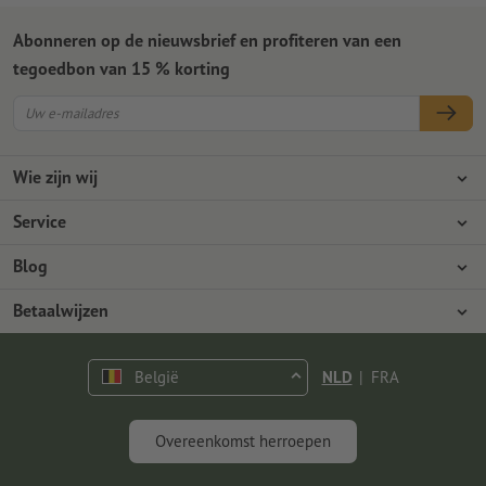
Abonneren op de nieuwsbrief en profiteren van een
tegoedbon van 15 % korting
Wie zijn wij
Ondernemingen
Service
Pers
Betaalwijzen
Blog
Vacatures en carrière
Verzending
Photoshop-tutorials
Betaalwijzen
Milieubescherming
Reclamatie
InDesign-tutorials
Overschrijving
Contact
België
NLD
|
FRA
Premium programma
Gratis lettertypes en fonts
FAQ
Marketing en Insights
Overeenkomst herroepen