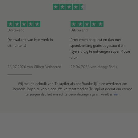
Uitstekend
Uitstekend
Ui
De kwaliteit van hun werk in
Problemen opgelost en dan met
Go
uitmuntend.
spoedzending gratis opgestuurd om
st
flyers tijdig te ontvangen super Mooie
druk
20
26.07.2026
van Gilbert Verhaeren
29.06.2026
van Maggy Roels
ww
Wij maken gebruik van Trustpilot als onafhankelijk dienstverlener om
beoordelingen te verkrijgen. Welke maatregelen Trustpilot neemt om ervoor
te zorgen dat het om echte beoordelingen gaan, vindt u
hier
.