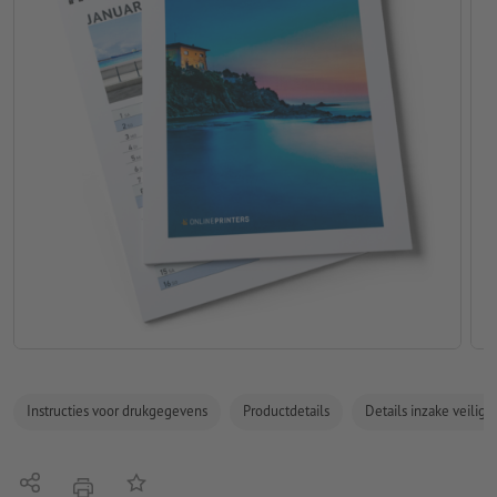
Instructies voor drukgegevens
Productdetails
Details inzake veilig
Delen
Op de lijst
afdrukken