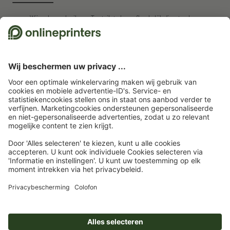
Wij maken gebruik van Trustpilot als onafhankelijk dienstverlener om
beoordelingen te verkrijgen. Welke maatregelen Trustpilot neemt om ervoor
te zorgen dat het om echte beoordelingen gaan, vindt u
hier
.
Startpagina
Kalenders
Muurkalender met wire-o binding
4/4-kleurig
Muurkalender met wire-o binding, 21 x 42 cm, 4/4-kleurig
Abonneren op de nieuwsbrief en profiteren van een
tegoedbon van 15 % korting
Wie zijn wij
Ondernemingen
Service