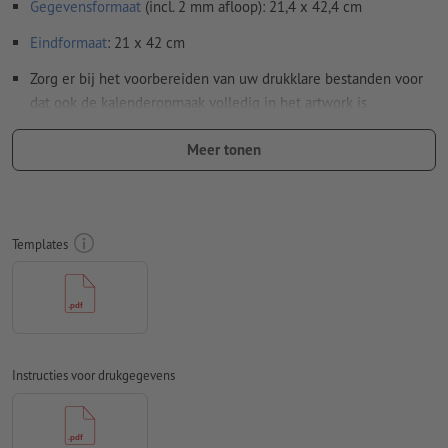
Gegevensformaat
(incl. 2 mm afloop): 21,4 x 42,4 cm
Eindformaat
: 21 x 42 cm
Zorg er bij het voorbereiden van uw drukklare bestanden voor
dat ook de kalenderopmaak volledig in het artwork is
opgenomen.
Meer tonen
Bijzonderheden bij het opmaken van een bestand:
Aanwijzing: Wanneer u de wire-o binding in combinatie met
de extra optie perforatie kiest, is het belangrijk de
achterkant 180 graden naar rechts (ondersteboven) te
Templates
draaien om een correcte uitlijning te waarborgen.
Resolutie:
300 dpi
Rondom 2 mm
afloop
aanhouden, belangrijke informatie met
ten minste 4 mm afstand ten opzichte van het eindformaat
Instructies voor drukgegevens
Lettertypes
moeten volledig worden ingesloten of omgezet
naar krommen