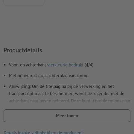
Kleurmodus:
CMYK, FOGRA51 (PSO Coated v3) voor gestreken
papier, FOGRA52 (PSO Uncoated v3 FOGRA52) voor
ongestreken papier
Spel- en zetfouten
worden door ons niet gecontroleerd
Overdrukinstellingen
worden door ons niet gecontroleerd
Productdetails
Commentaren
worden verwijderd en niet afgedrukt
Inhoud van
formuliervelden
worden mee afgedrukt
Voor- en achterkant
vierkleurig bedrukt
(4/4)
Met onbedrukt grijs achterblad van karton
Hoe maak ik afdrukgegevens correct?
Aanwijzing: Om de titelpagina bij de verwerking en het
transport optimaal te beschermen, wordt de kalender met de
achterkant naar boven geleverd. Deze kunt u probleemloos naar
achteren omklappen
Meer tonen
Spiraalbinding wordt aangebracht volgens leesrichting aan de
bovenkant
Details inzake veiligheid en de producent