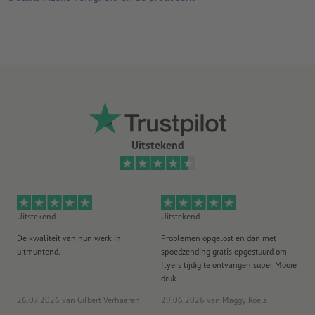
Wire-o binding naar keuze in wit, zwart of zilverkleurig
optioneel met of zonder kalenderhaakje (incl. duiminkeping)
Uitstekend
Uitstekend
Uitstekend
Ui
De kwaliteit van hun werk in
Problemen opgelost en dan met
Go
uitmuntend.
spoedzending gratis opgestuurd om
st
flyers tijdig te ontvangen super Mooie
druk
20
26.07.2026
van Gilbert Verhaeren
29.06.2026
van Maggy Roels
ww