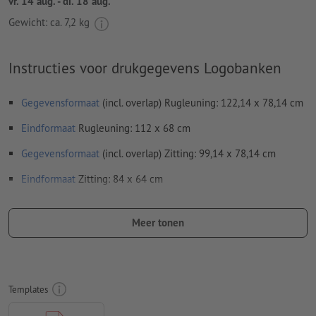
vr. 14 aug. - di. 18 aug.
Gewicht: ca.
7,2 kg
Instructies voor drukgegevens Logobanken
Gegevensformaat
(incl. overlap) Rugleuning: 122,14 x 78,14 cm
Eindformaat
Rugleuning: 112 x 68 cm
Gegevensformaat
(incl. overlap) Zitting: 99,14 x 78,14 cm
Eindformaat
Zitting: 84 x 64 cm
Productafmeting: 53 (B) x 86 (H) cm
Meer tonen
Resolutie:
300 dpi
Lettertypes
moeten volledig worden ingesloten of omgezet
naar krommen
Templates
Kleurmodus:
CMYK, FOGRA51 (PSO Coated v3) voor gestreken
papier, FOGRA52 (PSO Uncoated v3 FOGRA52) voor