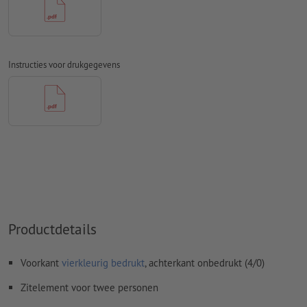
ongestreken papier
Spel- en zetfouten
worden door ons niet gecontroleerd
Overdrukinstellingen
worden door ons niet gecontroleerd
Instructies voor drukgegevens
Commentaren
worden verwijderd en niet afgedrukt
Inhoud van
formuliervelden
worden mee afgedrukt
Hoe maak ik afdrukgegevens correct?
Productdetails
Voorkant
vierkleurig bedrukt
, achterkant onbedrukt (4/0)
Zitelement voor twee personen