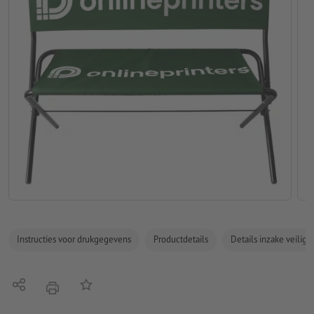
Instructies voor drukgegevens
Productdetails
Details inzake veilig
Delen
Op de lijst
afdrukken