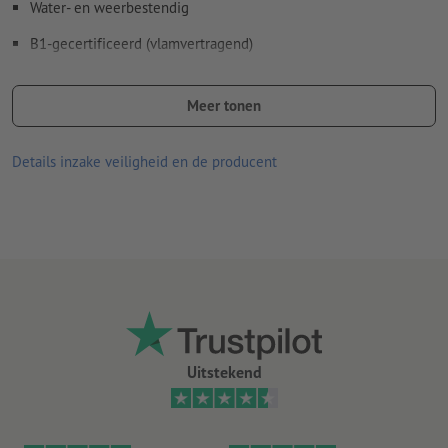
Water- en weerbestendig
B1-gecertificeerd (vlamvertragend)
Max. zitbelasting van 185 kg, conform DIN 581
Meer tonen
Kan ruimtebesparend in elkaar worden geklapt
Verwisselbare, waterbestendige overtrekken
Details inzake veiligheid en de producent
Framekleur: zwart
Afmetingen opgebouwd: 112 x 53 x 86 cm (L x B x H)
Afmetingen opgevouwen: 112 x 75 x 11 cm (L x B x H)
Uitstekend