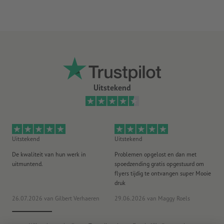
Uitstekend
Uitstekend
Uitstekend
Ui
De kwaliteit van hun werk in
Problemen opgelost en dan met
Go
uitmuntend.
spoedzending gratis opgestuurd om
st
flyers tijdig te ontvangen super Mooie
druk
20
26.07.2026
van Gilbert Verhaeren
29.06.2026
van Maggy Roels
ww