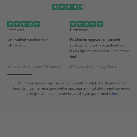
Uitstekend
Uitstekend
Ui
De kwaliteit van hun werk in
Problemen opgelost en dan met
Go
uitmuntend.
spoedzending gratis opgestuurd om
st
flyers tijdig te ontvangen super Mooie
druk
20
26.07.2026
van Gilbert Verhaeren
29.06.2026
van Maggy Roels
ww
Wij maken gebruik van Trustpilot als onafhankelijk dienstverlener om
beoordelingen te verkrijgen. Welke maatregelen Trustpilot neemt om ervoor
te zorgen dat het om echte beoordelingen gaan, vindt u
hier
.