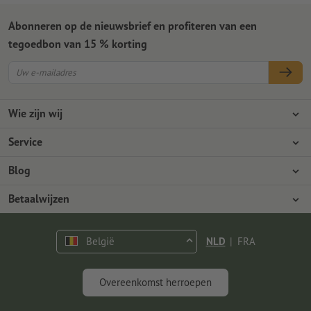
Abonneren op de nieuwsbrief en profiteren van een
tegoedbon van 15 % korting
Wie zijn wij
Ondernemingen
Service
Pers
Betaalwijzen
Blog
Vacatures en carrière
Verzending
Photoshop-tutorials
Betaalwijzen
Milieubescherming
Reclamatie
InDesign-tutorials
Overschrijving
Contact
België
NLD
|
FRA
Premium programma
Gratis lettertypes en fonts
FAQ
Marketing en Insights
Overeenkomst herroepen