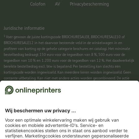
Colofon
AV
Privacybescherming
Juridische informatie
1
Voer gewoon de juiste kortingscode BROCHURESALE8, BROCHURESALE10 of
BROCHURESALE12 in het daarvoor bestemde veld in de winkelwagen in en
profiteer van korting op de gehele categorie brochures en catalogi. Het minimale
bestelbedrag bedraagt 150 euro voor de tegoedbon van 8 %, 500 euro voor de
tegoedbon van 10 % en 1.200 euro voor de tegoedbon van 12 %. Het daadwerkelijk
bereikte bestelbedrag excl. btw is bepalend. Per bestelling kan slechts één
kortingscode worden ingewisseld. Kan meerdere keren worden ingewisseld. Geen
contante uitbetaling. Kan niet met andere acties worden gecombineerd. De actie
geldt tot en met 31-08-2026.
2
Gewoon de kortingscode CALENDARS10-26 in het daarvoor bestemde veld in de
winkelwagen invullen en profiteren bij geselecteerde producten. Geen
minimumbestelwaarde. Kan meerdere keren worden ingewisseld. Geen contante
uitbetaling. Kan niet met andere acties worden gecombineerd. De actie geldt tot en
met 31-08-2026.
3
Gewoon de kortingscode CALENDARS10-26 in het daarvoor bestemde veld in de
winkelwagen invullen en profiteren bij geselecteerde producten. Geen