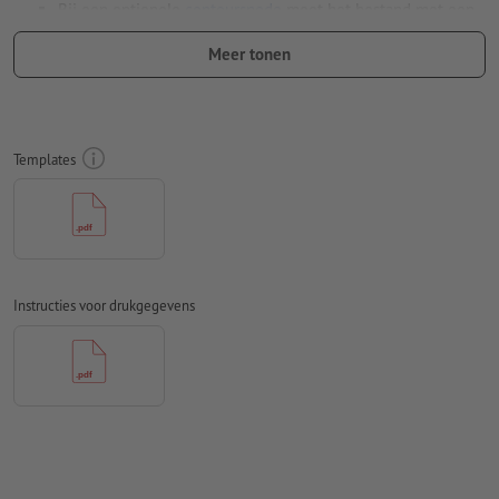
Bij een optionele
contoursnede
moet het bestand met een
extra snijcontour worden opgemaakt
Meer tonen
Kies voor boorgaten eveneens de optie Contoursnede en
geef de gaten aan als contourlijn, met een minimale afstand
van 20 mm tot het eindformaat.
Templates
Resolutie:
150 dpi
Rondom 2 mm
afloop
aanhouden, belangrijke informatie met
ten minste 4 mm afstand ten opzichte van het eindformaat
Lettertypes
moeten volledig worden ingesloten of omgezet
naar krommen
Instructies voor drukgegevens
Kleurmodus:
CMYK, FOGRA51 (PSO Coated v3) voor gestreken
papier, FOGRA52 (PSO Uncoated v3 FOGRA52) voor
ongestreken papier
Spel- en zetfouten
worden door ons niet gecontroleerd
Overdrukinstellingen
worden door ons niet gecontroleerd