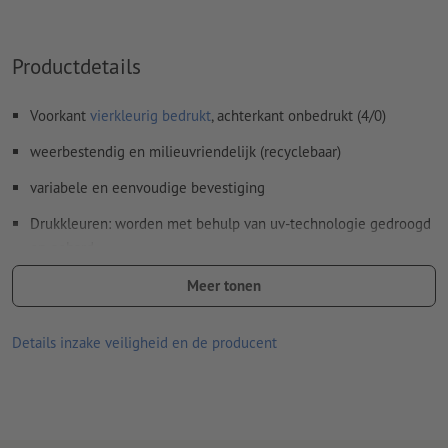
Commentaren
worden verwijderd en niet afgedrukt
Inhoud van
formuliervelden
worden mee afgedrukt
Productdetails
Hoe maak ik afdrukgegevens correct?
Voorkant
vierkleurig bedrukt
, achterkant onbedrukt (4/0)
weerbestendig en milieuvriendelijk (recyclebaar)
variabele en eenvoudige bevestiging
Drukkleuren: worden met behulp van uv-technologie gedroogd
en gehard
Optioneel verkrijgbaar met contoursnede
Meer tonen
Details inzake veiligheid en de producent