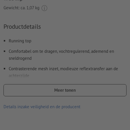
Gewicht: ca.
1,07 kg
Productdetails
Running top
Comfortabel om te dragen, vochtregulerend, ademend en
sneldrogend
Contrasterende mesh inzet, modieuze reflextransfer aan de
achterzijde
V-hals
Meer tonen
Licht getailleerd
Details inzake veiligheid en de producent
Strijken met een maximale temperatuur van 110°C
Niet bleken
Niet stomen