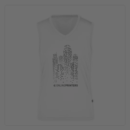
Niet in de droger
Verkrijgbaar in verschillende maten en kleuren
Wasbaar op maximaal 30 °C. Vóór het wassen binnenstebuiten
keren, zodat de opdruk zich aan de binnenkant bevindt.
Gramsgewicht: 140 g/m²
merk: J&N
verwerking: zeef-transferdruk