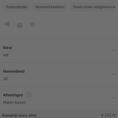
Productdetails
Voorbeeld bestellen
Details inzake veiligheid en de
Delen
Op de lijst
afdrukken
Kleur
wit
Hoeveelheid
10
Afmetingen
Maten kiezen
Basisprijs (excl. btw)
€
132,99