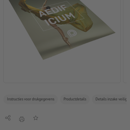
Instructies voor drukgegevens
Productdetails
Details inzake veilig
Delen
Op de lijst
afdrukken