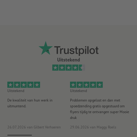
levering: opgerold
Hoe maak ik afdrukgegevens correct?
Uitstekend
Uitstekend
Uitstekend
Ui
De kwaliteit van hun werk in
Problemen opgelost en dan met
Go
uitmuntend.
spoedzending gratis opgestuurd om
st
flyers tijdig te ontvangen super Mooie
druk
20
26.07.2026
van Gilbert Verhaeren
29.06.2026
van Maggy Roels
ww