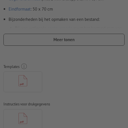
Eindformaat
: 50 x 70 cm
Bijzonderheden bij het opmaken van een bestand:
Bij een optionele
contoursnede
moet het bestand met een
extra snijcontour worden opgemaakt
Meer tonen
Let erop dat binnen een bestaande contoursnede om
productietechnische redenen geen andere contoursnede
kan worden aangemaakt.
Templates
Bij transparante stickers/folies moet op het volgende
worden gelet:
hoe lichter de drukinkt, des te transparanter ziet de folie
eruit
de folie wordt niet in spiegelbeeld gedrukt (zelfklevend
Instructies voor drukgegevens
deel aan de achterkant van het motief)
sanneer een motief aan de binnenkant van een glazen
oppervlak wordt geplakt en aan de buitenkant moet