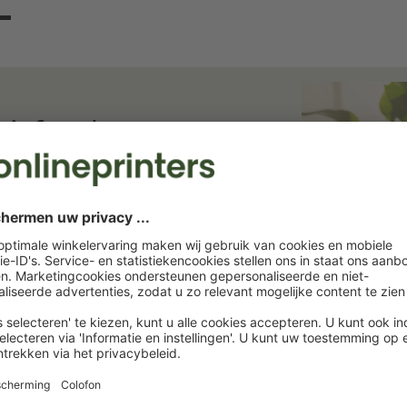
ief en bespaar
ief. Wij houden u op de hoogte van
rukkerij. Abonneer u nu en profiteer