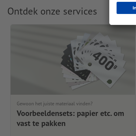
Ontdek onze services
Gewoon het juiste materiaal vinden?
Voorbeeldensets: papier etc. om
vast te pakken