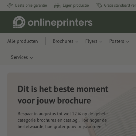
Beste prijs-garantie
Eigen productie
Gratis standaard ve
Alle producten
Brochures
Flyers
Posters
Services
Nieuwe notitieboeken
Met innovatieve materialen gemaakt van appelresten
en plastic uit de oceaan
Nu bestellen