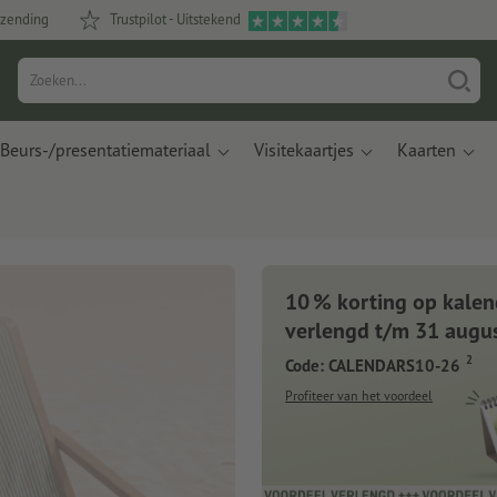
rzending
Trustpilot - Uitstekend
Beurs-/presentatiemateriaal
Visitekaartjes
Kaarten
10 % korting op kalen
verlengd t/m 31 augu
2
Code: CALENDARS10-26
Profiteer van het voordeel