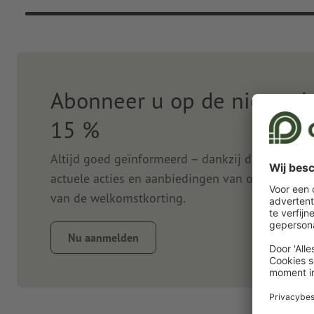
Abonneer u op de nieuwsbr
15 %
Altijd goed geïnformeerd – dankzij de nieuwsbr
actuele acties en aanbiedingen van onze onlined
van de welkomstkorting.
Nu aanmelden