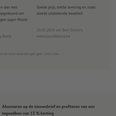
en dan met
Goede prijs, snelle levering en zoals
alle
 opgestuurd om
steeds uitstekende kwaliteit
verw
angen super Mooie
20.05.2026
van Bart Somers,
 Roels
www.soundboxes.be
06.0
het om echte beoordelingen gaan, vindt u
hier
.
Abonneren op de nieuwsbrief en profiteren van een
tegoedbon van 15 % korting