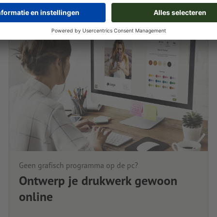
Geen grafisch programma op de pc?
Ontwerp je drukwerk gewoon
online