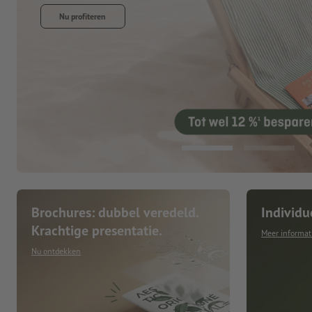
Brochures: dubbel veredeld.
Individu
Krachtige presentatie.
Meer informat
Nu ontdekken