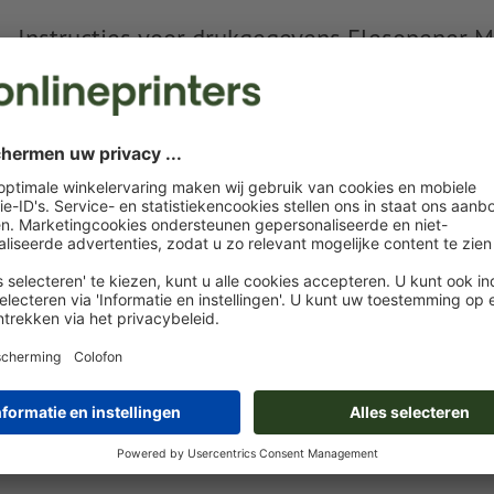
Instructies voor drukgegevens Flesopener M
Gegevensformaat
: 3 x 1 cm
Bijzonderheden bij het opmaken van een bestand:
Maak een nieuw kleurveld aan en wijs aan het
in te grav
desbetreffende kleur toe.
naam van de staal: "Laser"
kleurtype: steunkleur
kleurwaarde: naar keuze
Aanwijzing: Deze "kleur" is alleen bedoeld voor producti
het is geen gekleurd ingegraveerd motief
Meer tonen
Het drukklare pdf-bestand mag alleen vectoren bevatten; j
afbeeldingen en -templates zijn niet geschikt
Meer informatie en tips over
vectorgegevens
vindt u in o