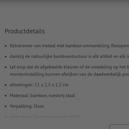
functie.
Spel- en zetfouten
worden door ons niet gecontroleerd
Productdetails
Hoe maak ik afdrukgegevens correct?
Kelnersmes van metaal met bamboe ommanteling, flesopener
dankzij de natuurlijke bamboestructuur is elk artikel en elk
Let erop dat de afgebeelde kleuren of de veredeling op he
monitorinstelling kunnen afwijken van de daadwerkelijk pro
afmetingen: 11 x 2,5 x 1,2 cm
Materiaal: bamboe, roestvrij staal
Verpakking: Doos
verwerking: lasergegraveerd motief
Graveerpositie: Op het metalen vlak