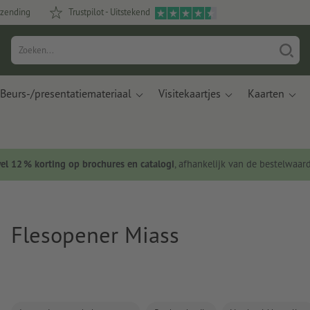
rzending
Trustpilot - Uitstekend
Beurs-/presentatiemateriaal
Visitekaartjes
Kaarten
wel 12 % korting op brochures en catalogi
, afhankelijk van de bestelwaar
Flesopener Miass