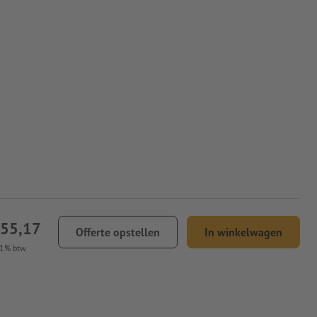
355,17
Offerte opstellen
In winkelwagen
21% btw