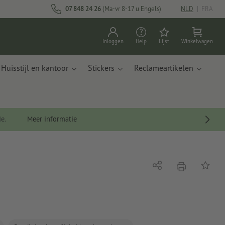
07 848 24 26
(Ma-vr 8-17 u Engels)
NLD
|
FRA
Inloggen
Help
Lijst
Winkelwagen
Huisstijl en kantoor
Stickers
Reclameartikelen
de.
Meer informatie
afdrukken
Delen
Op de li