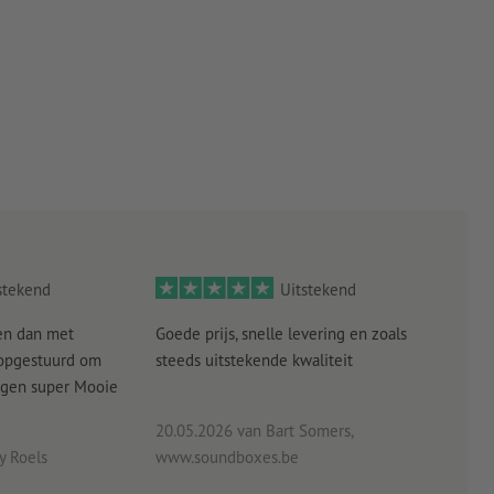
stekend
Uitstekend
en dan met
Goede prijs, snelle levering en zoals
alle
 opgestuurd om
steeds uitstekende kwaliteit
verw
angen super Mooie
20.05.2026
van Bart Somers,
 Roels
www.soundboxes.be
06.0