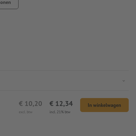
tonen
€ 10,20
€ 12,34
In winkelwagen
excl. btw
incl. 21% btw