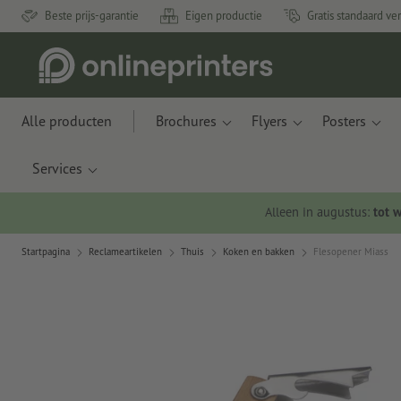
Beste prijs-garantie
Eigen productie
Gratis standaard ve
Alle producten
Brochures
Flyers
Posters
Services
Alleen in augustus:
tot 
Startpagina
Reclameartikelen
Thuis
Koken en bakken
Flesopener Miass