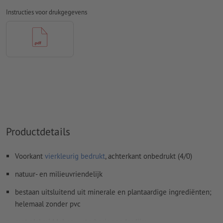
Overdrukinstellingen
worden door ons niet gecontroleerd
Instructies voor drukgegevens
Transparanties
moeten in het algemeen worden
Commentaren
worden verwijderd en niet afgedrukt
Inhoud van
formuliervelden
worden mee afgedrukt
Hoe maak ik afdrukgegevens correct?
Productdetails
Voorkant
vierkleurig bedrukt
, achterkant onbedrukt (4/0)
natuur- en milieuvriendelijk
bestaan uitsluitend uit minerale en plantaardige ingrediënten;
helemaal zonder pvc
met plakmiddel op waterbasis zonder lijm