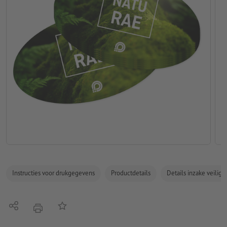
Instructies voor drukgegevens
Productdetails
Details inzake veilig
Delen
Op de lijst
afdrukken