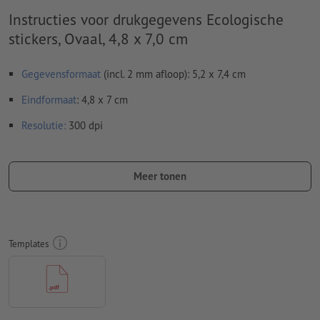
Instructies voor drukgegevens Ecologische
stickers, Ovaal, 4,8 x 7,0 cm
Gegevensformaat
(incl. 2 mm afloop): 5,2 x 7,4 cm
Eindformaat
: 4,8 x 7 cm
Resolutie:
300 dpi
Rondom 2 mm
afloop
aanhouden, belangrijke informatie met
ten minste 4 mm afstand ten opzichte van het eindformaat
Meer tonen
Lettertypes
moeten volledig worden ingesloten of omgezet
naar krommen
Kleurmodus:
CMYK, FOGRA51 (PSO Coated v3) voor gestreken
Templates
papier, FOGRA52 (PSO Uncoated v3 FOGRA52) voor
ongestreken papier
Spel- en zetfouten
worden door ons niet gecontroleerd