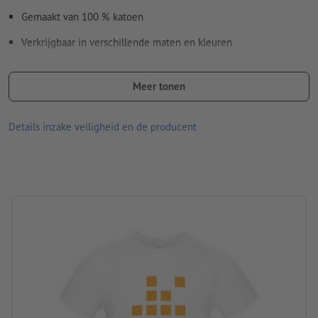
Gemaakt van 100 % katoen
Verkrijgbaar in verschillende maten en kleuren
Voor- en/of achterkant naar keuze bedrukbaar met
verschillende motieven
Meer tonen
Wasbaar op maximaal 30 °C. Vóór het wassen binnenstebuiten
Details inzake veiligheid en de producent
keren, zodat de opdruk zich aan de binnenkant bevindt.
Gramsgewicht: 185 g/m²
merk: B&C
verwerking: zeefdruk