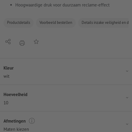
Hoogwaardige druk voor duurzaam reclame-effect
Productdetails
Voorbeeld bestellen
Details inzake veiligheid en de
Delen
Op de lijst
afdrukken
Kleur
wit
Hoeveelheid
10
Afmetingen
Maten kiezen