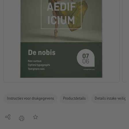
Instructies voor drukgegevens
Productdetails
Details inzake veilig
Delen
Op de lijst
afdrukken