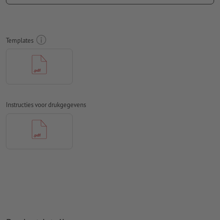
Kleurmodus:
CMYK, FOGRA51 (PSO Coated v3) voor gestreken
papier
Spel- en zetfouten
worden door ons niet gecontroleerd
Templates
Overdrukinstellingen
worden door ons niet gecontroleerd
Commentaren
worden verwijderd en niet afgedrukt
Inhoud van
formuliervelden
worden mee afgedrukt
Instructies voor drukgegevens
Hoe maak ik afdrukgegevens correct?