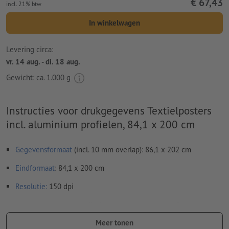
€ 67,43
incl. 21% btw
In winkelwagen
Levering circa:
vr. 14 aug. - di. 18 aug.
Gewicht: ca.
1.000 g
Instructies voor drukgegevens Textielposters
incl. aluminium profielen, 84,1 x 200 cm
Gegevensformaat
(incl. 10 mm overlap): 86,1 x 202 cm
Eindformaat
: 84,1 x 200 cm
Resolutie:
150 dpi
Lettertypes
moeten volledig worden ingesloten of omgezet
naar krommen
Meer tonen