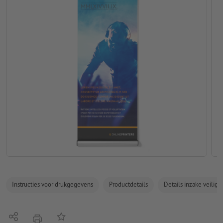
Instructies voor drukgegevens
Productdetails
Details inzake veilig
Delen
Op de lijst
afdrukken