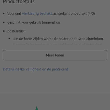
Productdetails
Voorkant
vierkleurig bedrukt
, achterkant onbedrukt (4/0)
geschikt voor gebruik binnenshuis
posterrails:
aan de korte zijden wordt de poster door twee aluminium
klemprofielen/posterrails vastgeklemd en glad getrokken
het bovenste aluminium profiel bevat twee verschuifbare
Meer tonen
ophangogen van kunststof
de klemprofielen zijn herbruikbaar en overtuigen door een
Details inzake veiligheid en de producent
eenvoudige bediening
brandweerstandsklasse B1
er kan maar één ontwerp worden gebruikt per bestelling