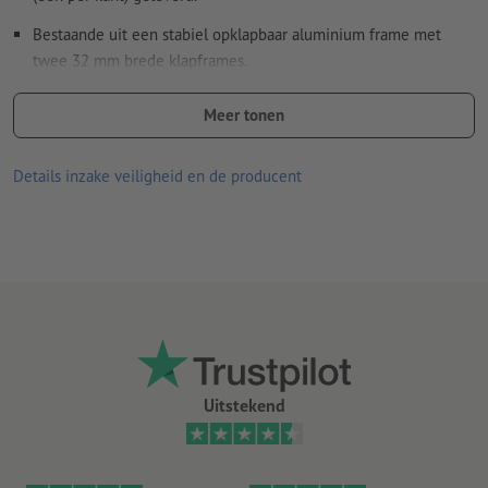
Bestaande uit een stabiel opklapbaar aluminium frame met
twee 32 mm brede klapframes.
Verchroomde afgeronde hoeken.
Meer tonen
Druk op 500 g/m² zwaar zeildoek (brandweerstandsklasse B1).
Details inzake veiligheid en de producent
Door antireflex beschermfolie (ontspiegeld en reflectievrij)
beschermd en daardoor weerbestendig.
Totale afmetingen (h x b x d): 115,0 x 64,5 x 70,5 cm.
er kan maar één ontwerp worden gebruikt per bestelling
Uitstekend