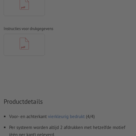
Overdrukinstellingen
worden door ons niet gecontroleerd
Commentaren
worden verwijderd en niet afgedrukt
Instructies voor drukgegevens
Inhoud van
formuliervelden
worden mee afgedrukt
Hoe maak ik afdrukgegevens correct?
Productdetails
Voor- en achterkant
vierkleurig bedrukt
(4/4)
Per systeem worden altijd 2 afdrukken met hetzelfde motief
(één per kant) geleverd.