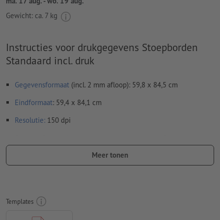
ma. 17 aug. - wo. 19 aug.
Gewicht: ca.
7 kg
Instructies voor drukgegevens Stoepborden
Standaard incl. druk
Gegevensformaat
(incl. 2 mm afloop): 59,8 x 84,5 cm
Eindformaat
: 59,4 x 84,1 cm
Resolutie:
150 dpi
Rondom 2 mm
afloop
aanhouden, belangrijke informatie met
ten minste 4 mm afstand ten opzichte van het eindformaat
Meer tonen
Lettertypes
moeten volledig worden ingesloten of omgezet
naar krommen
Kleurmodus:
CMYK, FOGRA51 (PSO Coated v3)
Templates
Spel- en zetfouten
worden door ons niet gecontroleerd