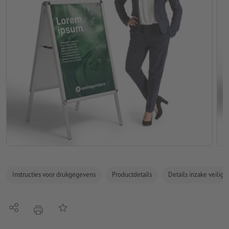
Instructies voor drukgegevens
Productdetails
Details inzake veilig
Delen
Op de lijst
afdrukken