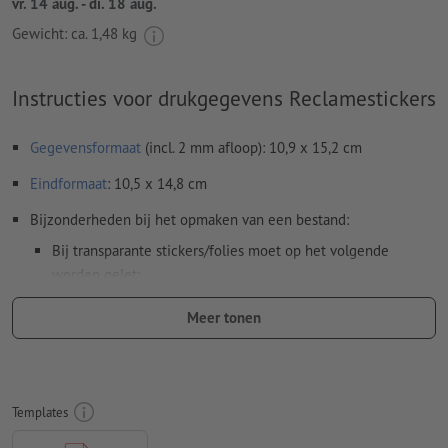
vr. 14 aug. - di. 18 aug.
Gewicht: ca.
1,48 kg
Instructies voor drukgegevens Reclamestickers
Gegevensformaat
(incl. 2 mm afloop): 10,9 x 15,2 cm
Eindformaat
: 10,5 x 14,8 cm
Bijzonderheden bij het opmaken van een bestand:
Bij transparante stickers/folies moet op het volgende
worden gelet:
witte elementen kunnen niet worden gedrukt
Meer tonen
hoe lichter de drukinkt, des te transparanter ziet de folie
eruit
de folie wordt niet in spiegelbeeld gedrukt (zelfklevend
Templates
deel aan de achterkant van het motief)