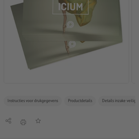
Instructies voor drukgegevens
Productdetails
Details inzake veilig
Delen
Op de lijst
afdrukken