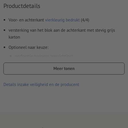
Productdetails
Voor- en achterkant
vierkleurig bedrukt
(4/4)
versterking van het blok aan de achterkant met stevig grijs
karton
Optioneel naar keuze:
perforatie (volgens leesrichting)
verlijming (positie naar keuze)
Meer tonen
Aanwijzing:
De optionele perforatie is conform DIN-standaard
(ISO 838).
Details inzake veiligheid en de producent
gedrukte producten op kringlooppapier zijn zonder meerprijs
klimaatneutraal –
meer informatie
Lijndikte: minimaal 0,25 pt (0,09 mm)
Dunne lijnen die met een inktbezetting van minder dan 100 %