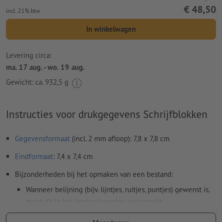
€ 48,50
incl. 21% btw
In winkelwagen
Levering circa:
ma. 17 aug. - wo. 19 aug.
Gewicht: ca.
932,5 g
Instructies voor drukgegevens Schrijfblokken
Gegevensformaat
(incl. 2 mm afloop): 7,8 x 7,8 cm
Eindformaat
: 7,4 x 7,4 cm
Bijzonderheden bij het opmaken van een bestand:
Wanneer belijning (bijv. lijntjes, ruitjes, puntjes) gewenst is,
moet dit in het bestand worden opgemaakt
Resolutie:
300 dpi