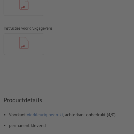
Spel- en zetfouten
worden door ons niet gecontroleerd
Overdrukinstellingen
worden door ons niet gecontroleerd
Transparanties
moeten in het algemeen worden
Instructies voor drukgegevens
Commentaren
worden verwijderd en niet afgedrukt
Inhoud van
formuliervelden
worden mee afgedrukt
Hoe maak ik afdrukgegevens correct?
Productdetails
Voorkant
vierkleurig bedrukt
, achterkant onbedrukt (4/0)
permanent klevend