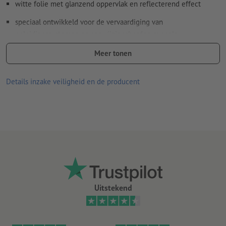
witte folie met glanzend oppervlak en reflecterend effect
speciaal ontwikkeld voor de vervaardiging van
geleidingssystemen en aanwijzingsborden evenals
reflecterende reclame, waarvoor een minimum aan
Meer tonen
retroreflectie voldoende is (reflectie RA1, design A, vroeger
type I)
Details inzake veiligheid en de producent
aan de eisen van de norm DIN 67510 (minimumeisen voor
fotoluminescente van producten) wordt voldaan
goede UV- en temperatuurbestendigheid
geschikt voor binnen- en buitengebruik
achterkant zonder slit
hoe langer de stickers op een bepaalde plaats plakken, des te
moeilijker kunnen ze worden verwijderd
Uitstekend
Aanwijzing:
De te beplakken ondergrond moet stof- en vetvrij
zijn en mag geen andere verontreinigingen bevatten. Dit kan