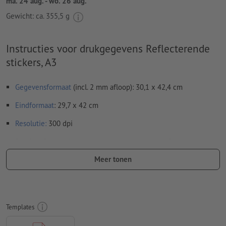
ma. 24 aug. - wo. 26 aug.
Gewicht: ca.
355,5 g
Instructies voor drukgegevens Reflecterende
stickers, A3
Gegevensformaat
(incl. 2 mm afloop): 30,1 x 42,4 cm
Eindformaat
: 29,7 x 42 cm
Resolutie:
300 dpi
Rondom 2 mm
afloop
aanhouden, belangrijke informatie met
ten minste 4 mm afstand ten opzichte van het eindformaat
Meer tonen
Lettertypes
moeten volledig worden ingesloten of omgezet
naar krommen
Kleurmodus:
CMYK, FOGRA51 (PSO Coated v3) voor gestreken
Templates
papier