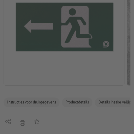
Instructies voor drukgegevens
Productdetails
Details inzake veilig
Delen
Op de lijst
afdrukken