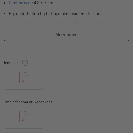
Eindformaat
: 4,8 x 7 cm
Bijzonderheden bij het opmaken van een bestand:
Het motief wordt aan de binnenkant op een glazen vlak
geplakt en buiten bekeken. De daarvoor benodigde
Meer tonen
spiegeling van de drukgegevens voeren wij uit.
Resolutie:
300 dpi
Rondom 2 mm
afloop
aanhouden, belangrijke informatie met
Templates
ten minste 4 mm afstand ten opzichte van het eindformaat
Kleurmodus:
CMYK, FOGRA51 (PSO Coated v3) voor gestreken
papier
Spel- en zetfouten
worden door ons niet gecontroleerd
Instructies voor drukgegevens
Overdrukinstellingen
worden door ons niet gecontroleerd
Transparanties
moeten in het algemeen worden
Commentaren
worden verwijderd en niet afgedrukt