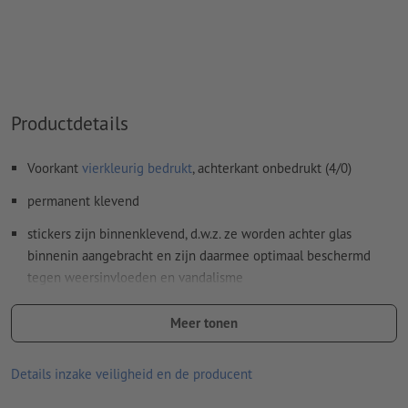
Inhoud van
formuliervelden
worden mee afgedrukt
Hoe maak ik afdrukgegevens correct?
Productdetails
Voorkant
vierkleurig bedrukt
, achterkant onbedrukt (4/0)
permanent klevend
stickers zijn binnenklevend, d.w.z. ze worden achter glas
binnenin aangebracht en zijn daarmee optimaal beschermd
tegen weersinvloeden en vandalisme
reclameboodschappen zijn ideaal leesbaar van buitenaf
Meer tonen
ideaal als bescherming tegen inkijk, decoratie of klassieke
reclamestickers achter glas
Details inzake veiligheid en de producent
goede UV- en temperatuurbestendigheid