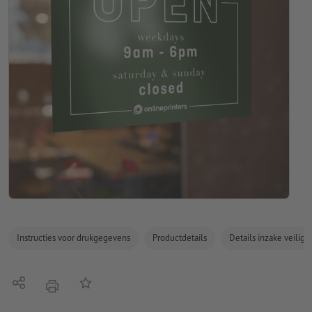
Instructies voor drukgegevens
Productdetails
Details inzake veilig
Delen
Op de lijst
afdrukken